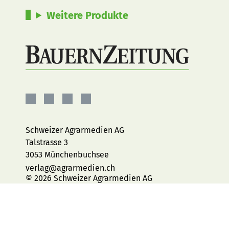
Weitere Produkte
BauernZeitung
BauernZeitung
BauernZeitung
BauernZeitung
auf
auf
auf
auf
Facebook
Instagram
YouTube
LinkedIn
Schweizer Agrarmedien AG
Talstrasse 3
3053 Münchenbuchsee
verlag@agrarmedien.ch
© 2026 Schweizer Agrarmedien AG