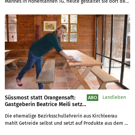
Mannes in Hohentannen TG. Heute gestaltet sie dort den 
Alltag mit zwei kleinen Kindern, Gartenarbeit, 
Buchhaltung und ihrem Engagement bei den Landfrauen 
mit viel Herzblut. Nicht fehlen darf der tägliche Besuch 
bei Lieblingskuh Blüemli.
Süssmost statt Orangensaft:
Landleben
ABO
Gastgeberin Beatrice Meili setzt
auf Regionalität
Die ehemalige Bezirksschullehrerin aus Kirchleerau 
mahlt Getreide selbst und setzt auf Produkte aus dem 
Garten und dem Dorfladen. Sie bringt Gästen an 