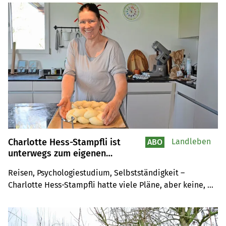
Tavolatas die Vorzüge einheimischer Lebensmittel näher.
Charlotte Hess-Stampfli ist
Landleben
ABO
unterwegs zum eigenen
Betriebszweig auf dem Hof
Reisen, Psychologiestudium, Selbstständigkeit – 
Charlotte Hess-Stampfli hatte viele Pläne, aber keine, 
die sie aufs Land geführt hätten. Heute lebt sie mit 
Mann, Kindern und Galloway-Rindern auf einem Hof im 
Thurgau und gestaltet ihre bäuerliche Rolle mit Herz, 