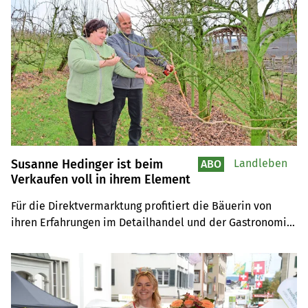
Kreativität und Vision.
Susanne Hedinger ist beim
Landleben
ABO
Verkaufen voll in ihrem Element
Für die Direktvermarktung profitiert die Bäuerin von 
ihren Erfahrungen im Detailhandel und der Gastronomie. 
Sie ist überzeugt, dass für kleinstrukturierte bäuerliche 
Betriebe Zukunftschancen bestehen, wenn man 
zusammenarbeitet.