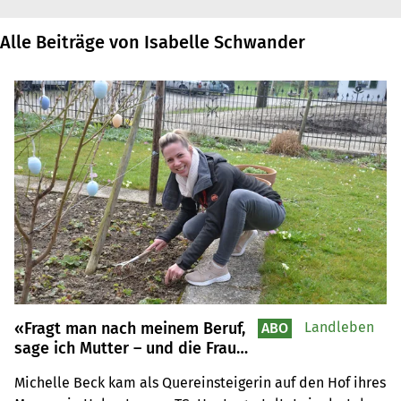
Alle Beiträge von Isabelle Schwander
«Fragt man nach meinem Beruf,
Landleben
ABO
sage ich Mutter – und die Frau
des Bauern», sagt die
Michelle Beck kam als Quereinsteigerin auf den Hof ihres 
Quereinsteigerin Michelle Beck