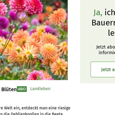
Ja,
ich
Bauer
le
Jetzt ab
informi
Jetzt 
 Blüten
Landleben
ABO
e Welt ein, entdeckt man eine riesige 
n die Dahlienknollen in die Beete 