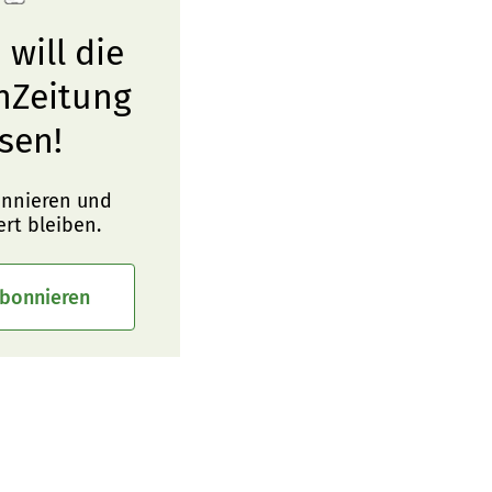
 will die
nZeitung
sen!
onnieren und
ert bleiben.
abonnieren