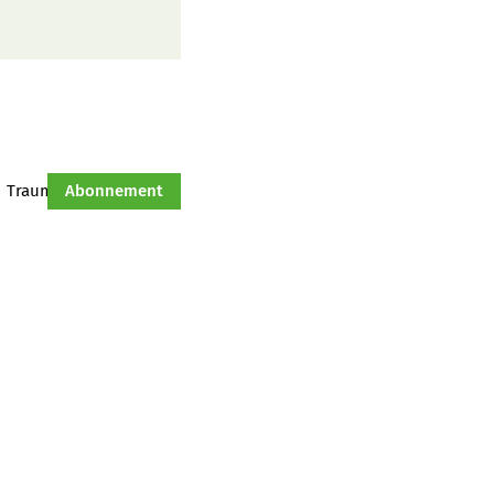
Traumtraktor
Abonnement
Hof-Management
Jahresserie