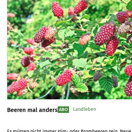
Beeren mal anders
Landleben
ABO
Es müssen nicht immer Him- oder Brombeeren sein. Neue 