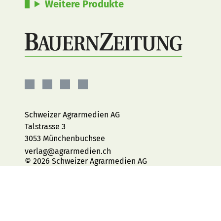
Weitere Produkte
BauernZeitung
BauernZeitung
BauernZeitung
BauernZeitung
auf
auf
auf
auf
Facebook
Instagram
YouTube
LinkedIn
Schweizer Agrarmedien AG
Talstrasse 3
3053 Münchenbuchsee
verlag@agrarmedien.ch
© 2026 Schweizer Agrarmedien AG