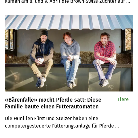
kamen am 8. und 9. April die Brown-Swiss-Züchter auf 
ihre Kosten. An der würdigen Jubiläumsschau gab es 
schöne Tiere jeden Alters zu sehen.
«Bärenfalle» macht Pferde satt: Diese
Tiere
Familie baute einen Futterautomaten
Die Familien Fürst und Stelzer haben eine 
computergesteuerte Fütterungsanlage für Pferde 
entwickelt, mit der eine gleichmässige Futteraufnahme 