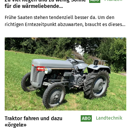
für die wärmeliebende
Kulturpflanze
Frühe Saaten stehen tendenziell besser da. Um den 
richtigen Erntezeitpunkt abzuwarten, braucht es dieses 
Jahr Geduld – einmal mehr. Das Warten lohnt sich aber.
Traktor fahren und dazu
Landtechnik
ABO
«örgele»