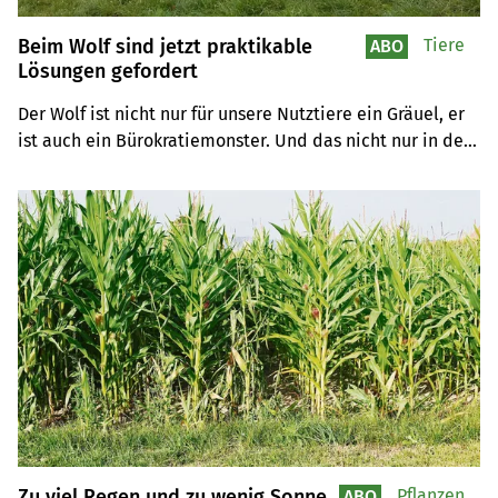
Beim Wolf sind jetzt praktikable
Tiere
ABO
Lösungen gefordert
Der Wolf ist nicht nur für unsere Nutztiere ein Gräuel, er 
ist auch ein Bürokratiemonster. Und das nicht nur in der 
Schweiz, sondern auch in den umliegenden Ländern. 
Praktikantin Bettina Mäder hofft auf pragmatische 
Lösungen, die die betroffene Bevölkerung möglichst 
rasch entlasten.
Zu viel Regen und zu wenig Sonne
Pflanzen
ABO