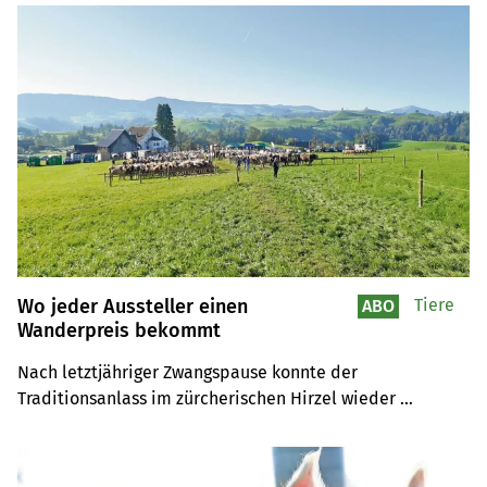
gewährleistet werden kann. Damit gewinnen sie den 
zweiten Preis am bäuerlichen Innovationswettbewerb 
2021.
Wo jeder Aussteller einen
Tiere
ABO
Wanderpreis bekommt
Nach letztjähriger Zwangspause konnte der 
Traditionsanlass im zürcherischen Hirzel wieder 
stattfinden. Das Wetter spielte zum Glück mit.