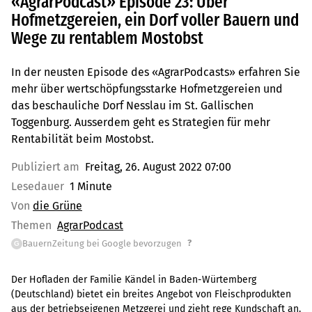
«AgrarPodcast» Episode 23: Über
Hofmetzgereien, ein Dorf voller Bauern und
Wege zu rentablem Mostobst
In der neusten Episode des «AgrarPodcasts» erfahren Sie
mehr über wertschöpfungsstarke Hofmetzgereien und
das beschauliche Dorf Nesslau im St. Gallischen
Toggenburg. Ausserdem geht es Strategien für mehr
Rentabilität beim Mostobst.
Publiziert am
Freitag, 26. August 2022 07:00
Lesedauer
1 Minute
Von
die Grüne
Themen
AgrarPodcast
?
BauernZeitung bei Google bevorzugen
G
Der Hofladen der Familie Kändel in Baden-Würtemberg
(Deutschland) bietet ein breites Angebot von Fleischprodukten
aus der betriebseigenen Metzgerei und zieht rege Kundschaft an.