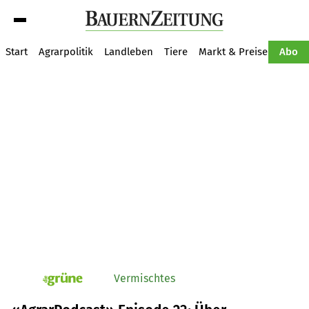
Suche
Start
Agrarpolitik
Landleben
Tiere
Markt & Preise
Pflan
Abo
Vermischtes
pv_die-grune-online