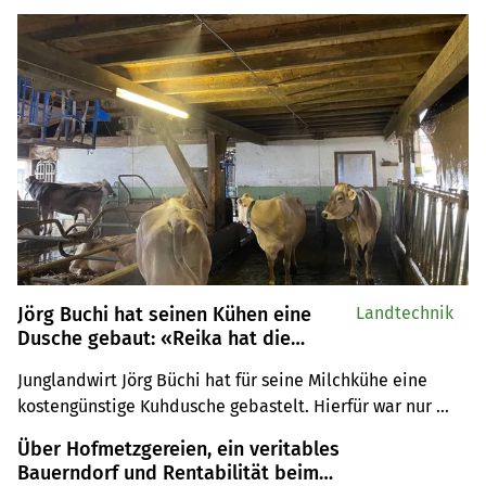
Jörg Buchi hat seinen Kühen eine
Landtechnik
Dusche gebaut: «Reika hat die
Abkühlung sichtlich genossen»
Junglandwirt Jörg Büchi hat für seine Milchkühe eine 
kostengünstige Kuhdusche gebastelt. Hierfür war nur 
etwas Kreativität und der Gang in den Baumarkt 
Über Hofmetzgereien, ein veritables
notwendig. In einem Video beschreibt er Schritt für 
Bauerndorf und Rentabilität beim
Schritt, wie er diese gebaut hat.