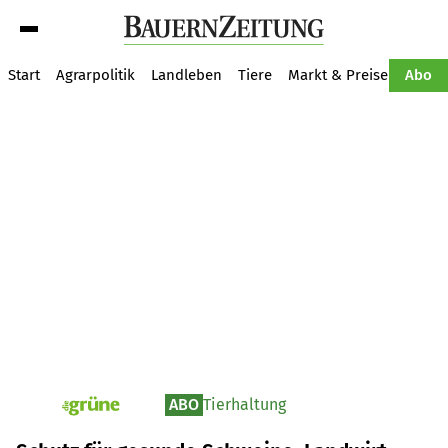
Suche
Start
Agrarpolitik
Landleben
Tiere
Markt & Preise
Pflan
Abo
ABO
Tierhaltung
pv_die-grune-online