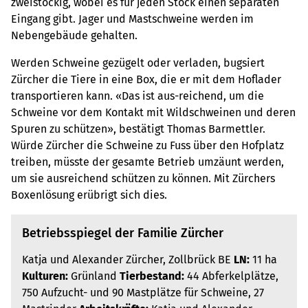
zweistöckig, wobei es für jeden Stock einen separaten
Eingang gibt. Jager und Mastschweine werden im
Nebengebäude gehalten.
Werden Schweine gezügelt oder verladen, bugsiert
Zürcher die Tiere in eine Box, die er mit dem Hoflader
transportieren kann. «Das ist aus-reichend, um die
Schweine vor dem Kontakt mit Wildschweinen und deren
Spuren zu schützen», bestätigt Thomas Barmettler.
Würde Zürcher die Schweine zu Fuss über den Hofplatz
treiben, müsste der gesamte Betrieb umzäunt werden,
um sie ausreichend schützen zu können. Mit Zürchers
Boxenlösung erübrigt sich dies.
Betriebsspiegel der Familie Zürcher
Katja und Alexander Zürcher, Zollbrück BE
LN:
11 ha
Kulturen:
Grünland
Tierbestand:
44 Abferkelplätze,
750 Aufzucht- und 90 Mastplätze für Schweine, 27