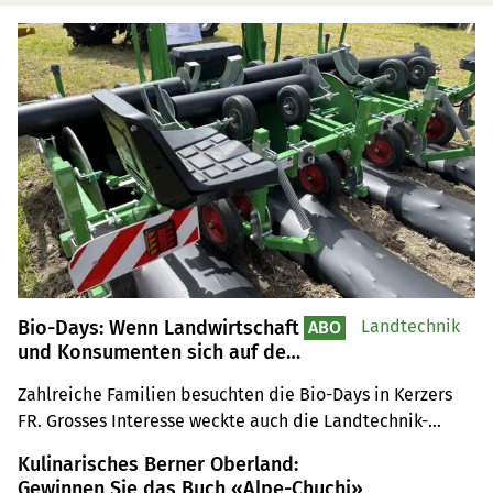
Bio-Days: Wenn Landwirtschaft
Landtechnik
ABO
und Konsumenten sich auf dem
Acker begegnen
Zahlreiche Familien besuchten die Bio-Days in Kerzers 
FR. Grosses Interesse weckte auch die Landtechnik-
Ausstellung. Die Vorführungen der autonomen Jät-
Kulinarisches Berner Oberland:
Maschinen zeigten, wie die Zukunft des Gemüsebaus 
Gewinnen Sie das Buch «Alpe-Chuchi»