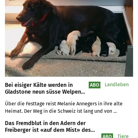
Bei eisiger Kälte werden in
Landleben
ABO
Gladstone neun süsse Welpen
geboren
Über die Festtage reist Melanie Annegers in ihre alte 
Heimat. Der Weg in die Schweiz ist lang und von 
unsicheren Reiseplänen geprägt, doch wieder zurück in 
Das Fremdblut in den Adern der
der USA warten neun kleine Überraschungen.
Freiberger ist «auf dem Mist» des
Bundes gewachsen
Tiere
ABO