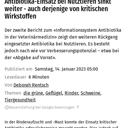
Antibiotika-Einsatz bei Nutztieren sinkt
weiter - auch derjenige von kritischen
Wirkstoffen
Der zweite Bericht zum «Informationssystem Antibiotika
in der Veterinärmedizin» zeigt den weiteren Rückgang
eingesetzter Antibiotika bei Nutztieren. Es besteht
jedoch nach wie vor Verbesserungspotenzial – etwa bei
der «Abgabe auf Vorrat».
Publiziert am
Samstag, 14. Januar 2023 05:00
Lesedauer
6 Minuten
Von
Deborah Rentsch
Themen
die grüne
Geflügel
Rinder
Schweine
Tiergesundheit
?
BauernZeitung bei Google bevorzugen
G
In der Rinderaufzucht und -Mast konnte der Einsatz kritischer