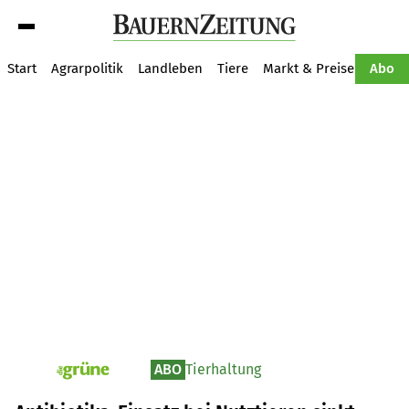
Suche
Start
Agrarpolitik
Landleben
Tiere
Markt & Preise
Pflan
Abo
ABO
Tierhaltung
pv_die-grune-online