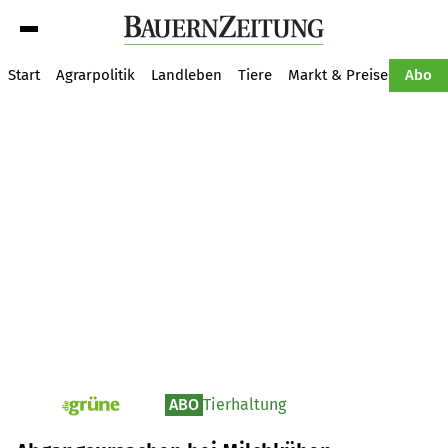
Suche
Start
Agrarpolitik
Landleben
Tiere
Markt & Preise
Pflan
Abo
ABO
Tierhaltung
pv_die-grune-online