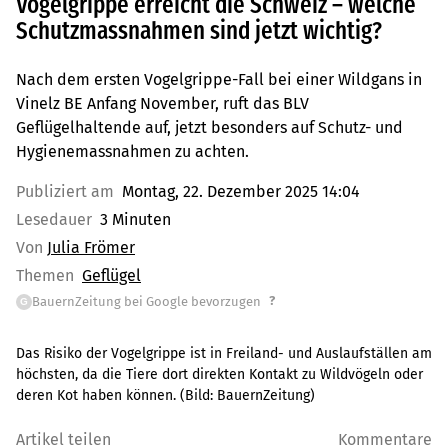
Vogelgrippe erreicht die Schweiz – welche
Schutzmassnahmen sind jetzt wichtig?
Nach dem ersten Vogelgrippe-Fall bei einer Wildgans in
Vinelz BE Anfang November, ruft das BLV
Geflügelhaltende auf, jetzt besonders auf Schutz- und
Hygienemassnahmen zu achten.
Publiziert am
Montag, 22. Dezember 2025 14:04
Lesedauer
3 Minuten
Von
Julia Frömer
Themen
Geflügel
?
BauernZeitung bei Google bevorzugen
G
Das Risiko der Vogelgrippe ist in Freiland- und Auslaufställen am
höchsten, da die Tiere dort direkten Kontakt zu Wildvögeln oder
deren Kot haben können.
(Bild:
BauernZeitung
)
Artikel teilen
Kommentare