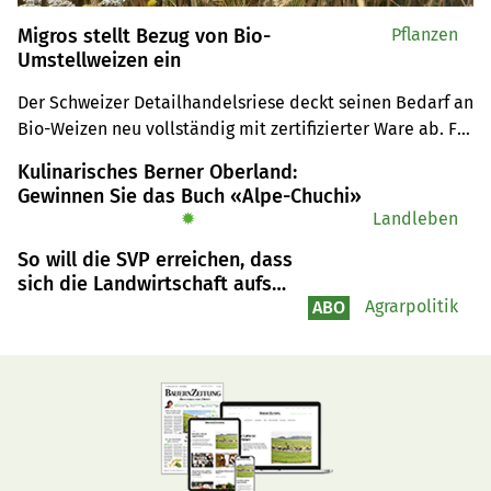
Migros stellt Bezug von Bio-
Pflanzen
Umstellweizen ein
Der Schweizer Detailhandelsriese deckt seinen Bedarf an 
Bio-Weizen neu vollständig mit zertifizierter Ware ab. Für 
Landwirte, die auf Bio umstellen wollen, wird es damit 
Kulinarisches Berner Oberland:
schwieriger – doch Migros betont, sie bleibe grösste 
Gewinnen Sie das Buch «Alpe-Chuchi»
Abnehmerin von Schweizer Bio Suisse-Weizen.
✹
Landleben
So will die SVP erreichen, dass
sich die Landwirtschaft aufs
Produzieren konzentrieren kann
Agrarpolitik
ABO