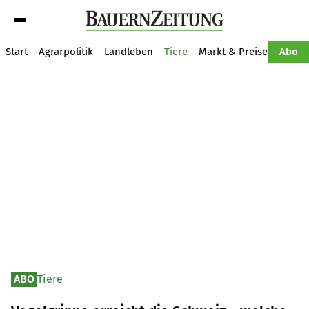
Suche
Start
Agrarpolitik
Landleben
Tiere
Markt & Preise
Pflan
Abo
ABO
Tiere