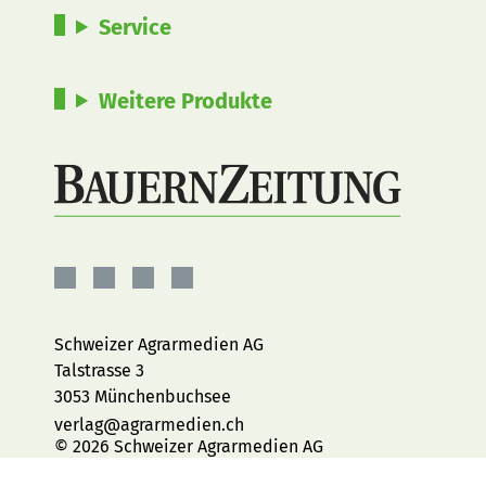
Service
Weitere Produkte
BauernZeitung
BauernZeitung
BauernZeitung
BauernZeitung
auf
auf
auf
auf
Facebook
Instagram
YouTube
LinkedIn
Schweizer Agrarmedien AG
Talstrasse 3
3053 Münchenbuchsee
verlag@agrarmedien.ch
© 2026 Schweizer Agrarmedien AG