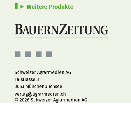
Weitere Produkte
BauernZeitung
BauernZeitung
BauernZeitung
BauernZeitung
auf
auf
auf
auf
Facebook
Instagram
YouTube
LinkedIn
Schweizer Agrarmedien AG
Talstrasse 3
3053 Münchenbuchsee
verlag@agrarmedien.ch
© 2026 Schweizer Agrarmedien AG