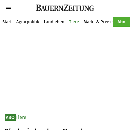
Suche
Start
Agrarpolitik
Landleben
Tiere
Markt & Preise
Pflan
Abo
ABO
Tiere