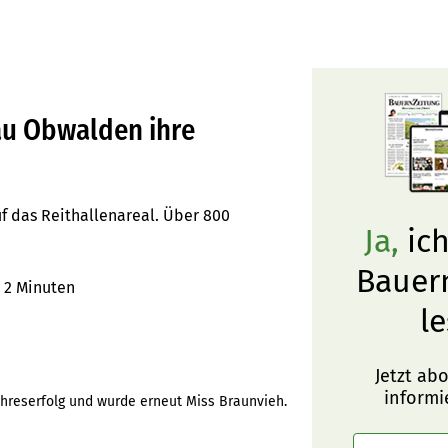
hau Obwalden ihre
f das Reithallenareal. Über 800
Ja,
ich
Bauer
2 Minuten
le
Jetzt ab
informi
ahreserfolg und wurde erneut Miss Braunvieh.