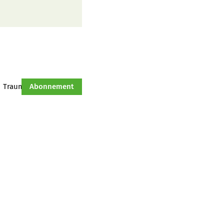
Traumtraktor
Abonnement
Hof-Management
Jahresserie