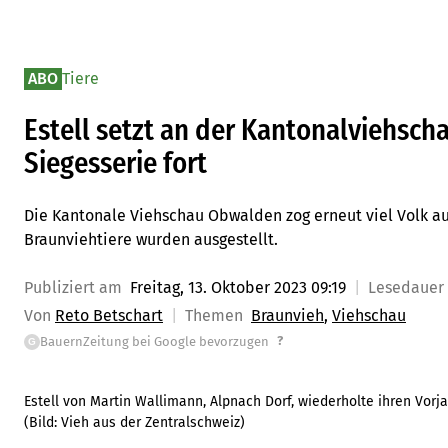
ABO
Tiere
Estell setzt an der Kantonalviehsc
Siegesserie fort
Die Kantonale Viehschau Obwalden zog erneut viel Volk au
Braunviehtiere wurden ausgestellt.
Publiziert am
Freitag, 13. Oktober 2023 09:19
Lesedauer
Von
Reto Betschart
Themen
Braunvieh
Viehschau
?
BauernZeitung bei Google bevorzugen
G
Estell von Martin Wallimann, Alpnach Dorf, wiederholte ihren Vorj
(Bild:
Vieh aus der Zentralschweiz
)