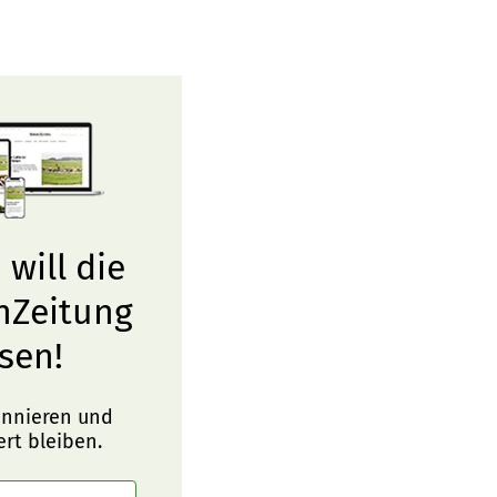
 will die
nZeitung
sen!
onnieren und
ert bleiben.