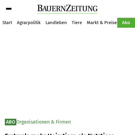
Suche
Start
Agrarpolitik
Landleben
Tiere
Markt & Preise
Pflan
Abo
ABO
Organisationen & Firmen