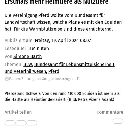
Erstmals mehr Heimtiere als Nutztiere
Die Vereinigung Pferd wollte vom Bundesamt für
Landwirtschaft wissen, welche Pläne es mit den Equiden
hat. Für die Warmblutkreise sind diese ernüchternd.
Publiziert am
Freitag, 19. April 2024 08:07
Lesedauer
3 Minuten
Von
Simone Barth
Themen
BLW
Bundesamt für Lebensmittelsicherheit
und Veterinärwesen
Pferd
?
BauernZeitung bei Google bevorzugen
G
Pferdeland Schweiz: Von den rund 110'000 Equiden ist mehr als
die Hälfte als Heimtier deklariert.
(Bild:
Petra Vizens Adank
)
Artikel teilen
Kommentare