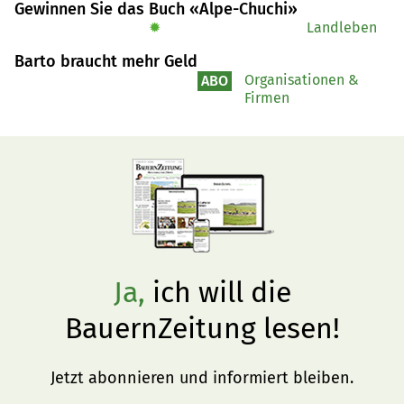
Gewinnen Sie das Buch «Alpe-Chuchi»
Matthias und Fränzi Süess aus Andwil SG. Auch der Vize-
✹
Landleben
Titel geht mit Telli’s Defender Omega in die Hände der 
Barto braucht mehr Geld
Schweizer Züchter. Als Krönung kommt der Pokal des 
Organisationen &
ABO
Nationencups in die Schweiz zurück.
Firmen
Ja,
ich will die
BauernZeitung lesen!
Jetzt abonnieren und informiert bleiben.