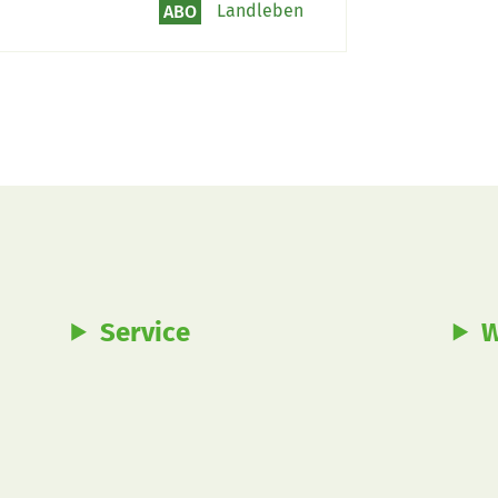
 des Sommers
Landleben
ABO
Service
W