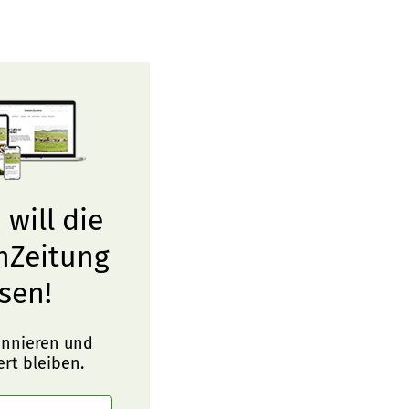
 will die
nZeitung
sen!
onnieren und
ert bleiben.