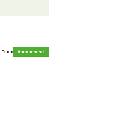
Traumtraktor
Abonnement
Hof-Management
Jahresserie