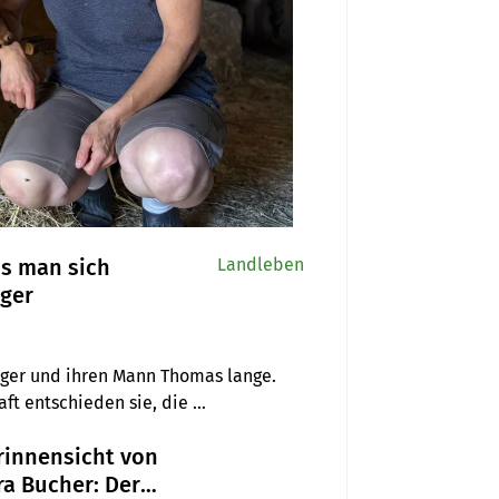
ss man sich
Landleben
rger
er und ihren Mann Thomas lange. 
t entschieden sie, die 
 aus Täuffelen BE über 
rinnensicht von
nd erzählt, wie sie auf dem Hof neuen 
a Bucher: Der