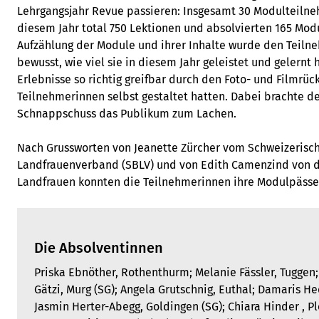
Lehrgangsjahr Revue passieren: Insgesamt 30 Modulteiln
diesem Jahr total 750 Lektionen und absolvierten 165 Mod
Aufzählung der Module und ihrer Inhalte wurde den Teil
bewusst, wie viel sie in diesem Jahr geleistet und gelernt 
Erlebnisse so richtig greifbar durch den Foto- und Filmrüc
Teilnehmerinnen selbst gestaltet hatten. Dabei brachte d
Schnappschuss das Publikum zum Lachen.
Nach Grussworten von Jeanette Zürcher vom Schweizerisc
Landfrauenverband (SBLV) und von Edith Camenzind von 
Landfrauen konnten die Teilnehmerinnen ihre Modulpäss
Die Absolventinnen
Priska Ebnöther, Rothenthurm; Melanie Fässler, Tuggen;
Gätzi, Murg (SG); Angela Grutschnig, Euthal; Damaris He
Jasmin Herter-Abegg, Goldingen (SG); Chiara Hinder , Pl