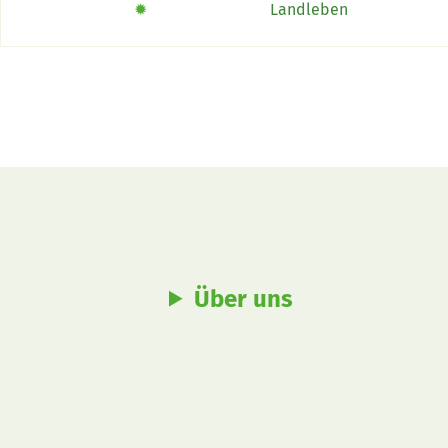
das Buch «Alpe-Chuchi»
✹
Landleben
Duft
Über uns