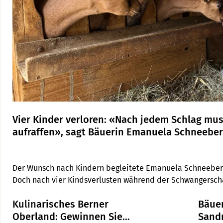
Vier Kinder verloren: «Nach jedem Schlag mu
aufraffen», sagt Bäuerin Emanuela Schneebe
Der Wunsch nach Kindern begleitete Emanuela Schneeberg
Doch nach vier Kindsverlusten während der Schwangerschaf
Familienplanung abzuschliessen. Offen spricht die Bäuerin
Kulinarisches Berner
Bäue
Abschiedsrituale, das Weiterleben nach dem Unfassbaren u
Oberland: Gewinnen Sie
Sandr
Sinn gefunden hat.