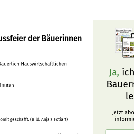
lussfeier der Bäuerinnen
Bäuerlich-Hauswirtschaftlichen
Ja,
ich
Bauer
inuten
le
Jetzt ab
informi
omit geschafft.
(Bild:
Anja's Fotiart
)