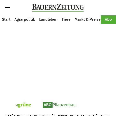
Suche
Start
Agrarpolitik
Landleben
Tiere
Markt & Preise
Pflan
Abo
ABO
Pflanzenbau
pv_die-grune-online