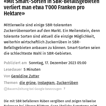
«Mit Smart-Sorten in SBR-Befallsgebieten
verliert man etwa 1'000 Franken pro
Hektare»
Mittlerweile sind einige SBR-toleranten
Zuckerrübensorten auf den Markt. Ein Meilenstein, denn
tolerante Sorten sind aktuell die einzige Möglichkeit,
weiterhin wirtschaftlich Zuckerrüben in SBR-
Befallsgebieten anbauen zu können. Smart-Sorten seien
die schlechteste Wahl in SBR-Gebieten.
Publiziert am
Sonntag, 17. Dezember 2023 05:00
Lesedauer
5 Minuten
Von
Geraldine Zutter
Themen
die grüne
Instagram
Zuckerrüben
?
BauernZeitung bei Google bevorzugen
G
Die mit SBR befallenen Rüben vergilben und zeigen teilweise