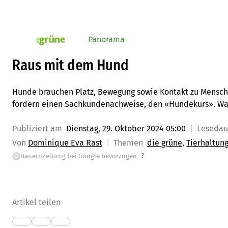
Panorama
pv_die-grune-online
Raus mit dem Hund
Hunde brauchen Platz, Bewegung sowie Kontakt zu Mensch
fordern einen Sachkundenachweise, den «Hundekurs». Was
Publiziert am
Dienstag, 29. Oktober 2024 05:00
Leseda
Von
Dominique Eva Rast
Themen
die grüne
Tierhaltun
?
BauernZeitung bei Google bevorzugen
G
Artikel teilen