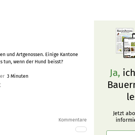
en und Artgenossen. Einige Kantone
 tun, wenn der Hund beisst?
Ja,
ich
uer
3 Minuten
Bauer
g
le
Jetzt ab
informi
Kommentare