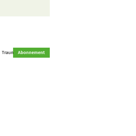
Traumtraktor
Abonnement
Hof-Management
Jahresserie