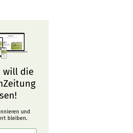
 will die
nZeitung
sen!
onnieren und
ert bleiben.