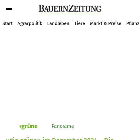
Suche
Start
Agrarpolitik
Landleben
Tiere
Markt & Preise
Pflan
Panorama
pv_die-grune-online