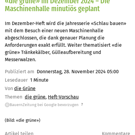
«die grüne» im Dezember 2024 – Die
Maschinenhalle minutiös geplant
Im Dezember-Heft wird die Jahresserie «Schlau bauen»
mit dem Besuch einer neuen Maschinenhalle
abgeschlossen, die dank genauer Planung die
Anforderungen exakt erfüllt. Weiter thematisiert «die
grüne» Tränkekälber, Gülleaufbereitung und
Messerwalzen.
Publiziert am
Donnerstag, 28. November 2024 05:00
Lesedauer
1 Minute
Von
die Grüne
Themen
die grüne
Heft-Vorschau
?
BauernZeitung bei Google bevorzugen
G
(Bild:
«die grüne»
)
Artikel teilen
Kommentare