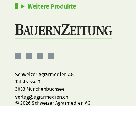
Weitere Produkte
BauernZeitung
BauernZeitung
BauernZeitung
BauernZeitung
auf
auf
auf
auf
Facebook
Instagram
YouTube
LinkedIn
Schweizer Agrarmedien AG
Talstrasse 3
3053 Münchenbuchsee
verlag@agrarmedien.ch
© 2026 Schweizer Agrarmedien AG