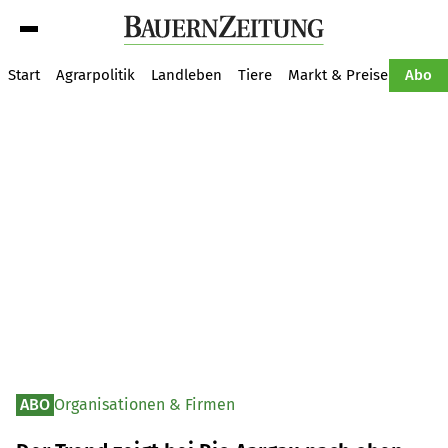
Suche
Start
Agrarpolitik
Landleben
Tiere
Markt & Preise
Pflan
Abo
ABO
Organisationen & Firmen