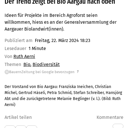
Der Trend zeigt bei Bio Aargau nach oben
Ideen für Projekte im Bereich Agroforst seien
willkommen, hiess es an der Generalversammlung der
Aargauer Biolandwirt(innen).
Publiziert am
Freitag, 22. März 2024 18:23
Lesedauer
1 Minute
Von
Ruth Aerni
Themen
Bio
Biodiversität
?
BauernZeitung bei Google bevorzugen
G
Der Vorstand von Bio Aargau: Franziska Ineichen, Christian
Michel, Gertrud Häseli, Petra Schmid, Stefan Schreiber, Hansjörg
Abt und die zurückgetretene Melanie Beglinger (v. l.).
(Bild:
Ruth
Aerni
)
Artikel teilen
Kommentare