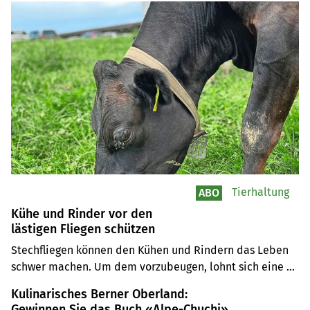
Tierhaltung
ABO
Kühe und Rinder vor den
lästigen Fliegen schützen
Stechfliegen können den Kühen und Rindern das Leben 
schwer machen. Um dem vorzubeugen, lohnt sich eine 
Insektenbekämpfung während des ganzen Jahres. Sie sei 
Kulinarisches Berner Oberland:
ausserdem Fan der Nachtweide, nennt Tierärztin Ramona 
Gewinnen Sie das Buch «Alpe-Chuchi»