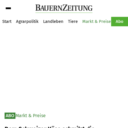
Suche
Start
Agrarpolitik
Landleben
Tiere
Markt & Preise
Pflan
Abo
ABO
Markt & Preise