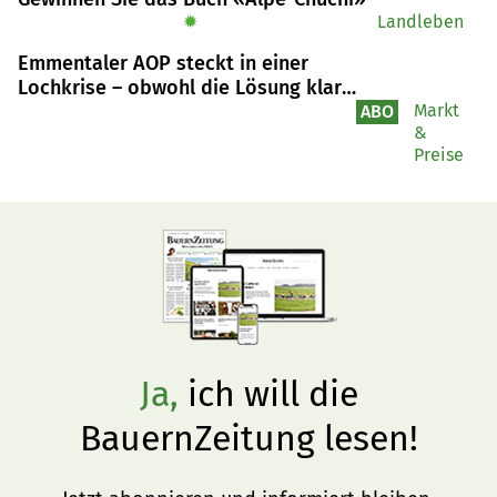
Deiss eine weitere Massnahme.
✹
Landleben
Emmentaler AOP steckt in einer
Lochkrise – obwohl die Lösung klar
wäre
Markt
ABO
&
Preise
Ja,
ich will die
BauernZeitung lesen!