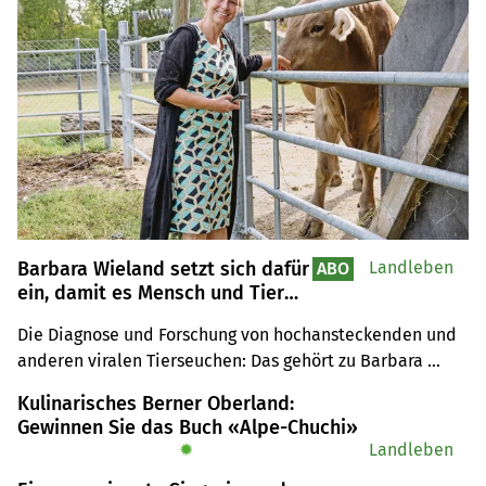
Barbara Wieland setzt sich dafür
Landleben
ABO
ein, damit es Mensch und Tier
gut geht
Die Diagnose und Forschung von hochansteckenden und 
anderen viralen Tierseuchen: Das gehört zu Barbara 
Wielands Arbeit als Leiterin des Instituts für Virologie 
Kulinarisches Berner Oberland:
und Immunologie.
Gewinnen Sie das Buch «Alpe-Chuchi»
✹
Landleben