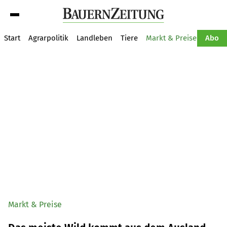
Suche
Start
Agrarpolitik
Landleben
Tiere
Markt & Preise
Pflan
Abo
Markt & Preise