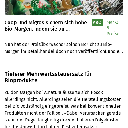
Coop und Migros sichern sich hohe
Markt
ABO
&
Bio-Margen, indem sie auf
Preise
Preiskampf verzichten
Nun hat der Preisüberwacher seinen Bericht zu Bio-
Margen im Detailhandel doch noch veröffentlicht und er 
bestätigt allzu hohe Margen auf Bio-Produkten. Einem 
Lösungsvorschlag von Stefan Meierhans wurde eine 
Abfuhr erteilt.
Tieferer Mehrwertssteuersatz für
Bioprodukte
Zu den Margen bei Alnatura äusserte sich Pesek
allerdings nicht. Allerdings seien die Herstellungskosten
bei Bio vollständig eingepreist, was bei konventionellen
Produkten nicht der Fall sei. «Dabei verursachen gerade
sie in der Regel langfristig die viel höheren Folgekosten
für die Umwelt durch ihren Pestizideinsatz.»