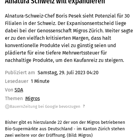
Alnatura Schweiz will expandieren
Alnatura-Schweiz-Chef Boris Pesek sieht Potenzial für 30
Filialen in der Schweiz. Der Expanisonsentscheid liege
dabei bei der Genossenschaft Migros Zürich. Weiter sagte
er zu den vielfach kritisierten Margen, dass halt
konventionelle Produkte viel zu günstig seien und
plädierte für eine tiefere Mehrwertssteuer für
nachhaltige Produkte, um den Kaufanreiz zu steigern.
Publiziert am
Samstag, 29. Juli 2023 04:20
Lesedauer
1 Minute
Von
SDA
Themen
Migros
?
BauernZeitung bei Google bevorzugen
G
Bisher gibt es hierzulande 22 der von der Migros betriebenen
Bio-Supermärkte aus Deutschland - im Kanton Zürich stehen
zwei weitere vor der Eröffnung.
(Bild:
Migros
)