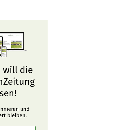
 will die
nZeitung
sen!
onnieren und
ert bleiben.