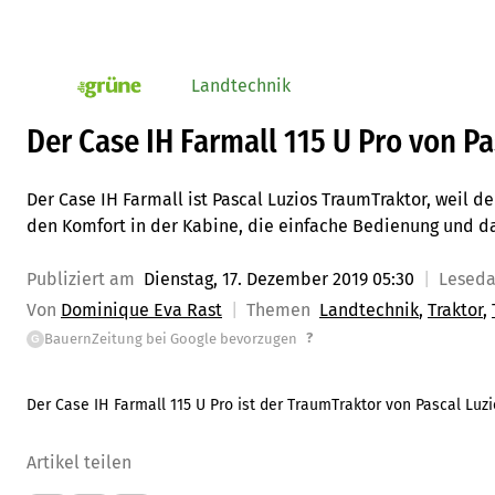
Landtechnik
pv_die-grune-online
Der Case IH Farmall 115 U Pro von Pa
Der Case IH Farmall ist Pascal Luzios TraumTraktor, weil d
den Komfort in der Kabine, die einfache Bedienung und da
Publiziert am
Dienstag, 17. Dezember 2019 05:30
Lesed
Von
Dominique Eva Rast
Themen
Landtechnik
Traktor
?
BauernZeitung bei Google bevorzugen
G
Der Case IH Farmall 115 U Pro ist der TraumTraktor von Pascal Luz
Artikel teilen