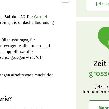
Jetzt 
aus Büttikon AG. Der
Case IH
Kabine, die einfache Bedienung
Gülleausbringen, für
adewagen. Ballenpresse und
gekoppelt, was die
rachse gezogen wird. Mit
Zeit
gross
langen Arbeitstagen macht der
Jetzt t
kennenlerne
erie?
Mehr