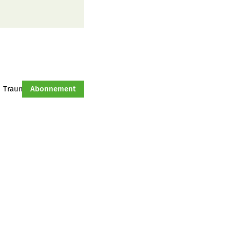
Traumtraktor
Abonnement
Hof-Management
Jahresserie