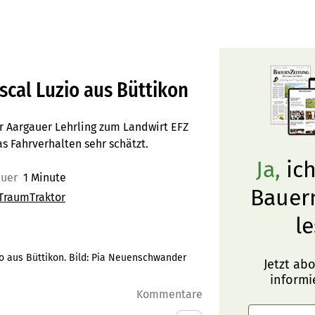
scal Luzio aus Büttikon
er Aargauer Lehrling zum Landwirt EFZ
s Fahrverhalten sehr schätzt.
Ja,
ich
auer
1 Minute
Bauer
TraumTraktor
le
io aus Büttikon. Bild: Pia Neuenschwander
Jetzt ab
informi
Kommentare