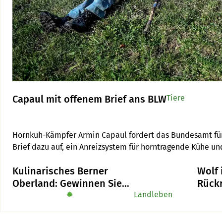
Capaul mit offenem Brief ans BLW
Tiere
Hornkuh-Kämpfer Armin Capaul fordert das Bundesamt für 
Brief dazu auf, ein Anreizsystem für horntragende Kühe un
Kulinarisches Berner
Wolf
Oberland: Gewinnen Sie
Rückr
das Buch «Alpe-Chuchi»
✹
Landleben