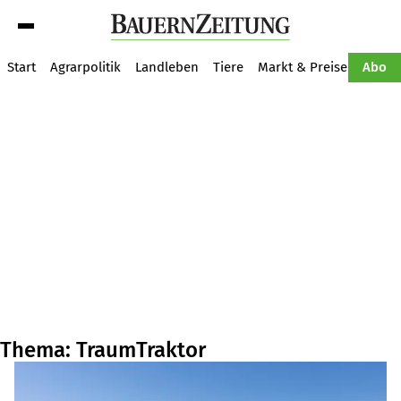
Suche
Start
Agrarpolitik
Landleben
Tiere
Markt & Preise
Pflan
Abo
Thema: TraumTraktor