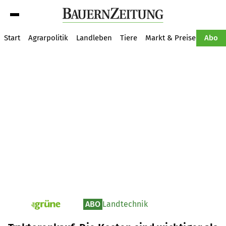
Suche
Start
Agrarpolitik
Landleben
Tiere
Markt & Preise
Pflan
Abo
ABO
Landtechnik
pv_die-grune-online