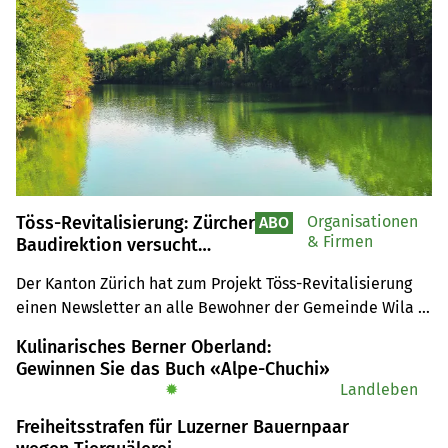
Töss-Revitalisierung: Zürcher
Organisationen
ABO
& Firmen
Baudirektion versucht
Kritiker zu besänftigen
Der Kanton Zürich hat zum Projekt Töss-Revitalisierung 
einen Newsletter an alle Bewohner der Gemeinde Wila 
verschickt. Dieser hat allerdings reinen Symbolcharakter.
Kulinarisches Berner Oberland:
Gewinnen Sie das Buch «Alpe-Chuchi»
✹
Landleben
Freiheitsstrafen für Luzerner Bauernpaar