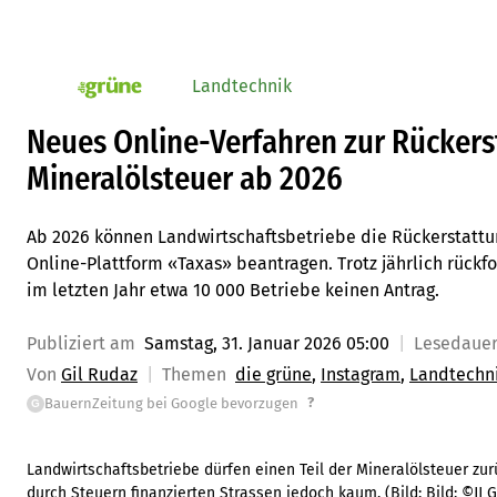
Landtechnik
pv_die-grune-online
Neues Online-Verfahren zur Rückers
Mineralölsteuer ab 2026
Ab 2026 können Landwirtschaftsbetriebe die Rückerstattu
Online-Plattform «Taxas» beantragen. Trotz jährlich rückf
im letzten Jahr etwa 10 000 Betriebe keinen Antrag.
Publiziert am
Samstag, 31. Januar 2026 05:00
Lesedaue
Von
Gil Rudaz
Themen
die grüne
Instagram
Landtechn
?
BauernZeitung bei Google bevorzugen
G
Landwirtschaftsbetriebe dürfen einen Teil der Mineralölsteuer zurü
durch Steuern finanzierten Strassen jedoch kaum.
(Bild:
Bild: ©JJ