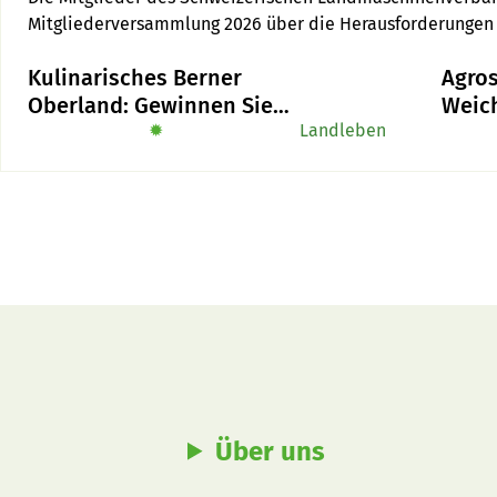
Mitgliederversammlung 2026 über die Herausforderungen d
Bernhard thematisierte die Künstliche Intelligenz, Digiflu
Kulinarisches Berner
Agros
EFZ.
Oberland: Gewinnen Sie
Weich
das Buch «Alpe-Chuchi»
✹
Landleben
nächs
will 
Praxi
Über uns