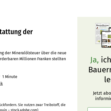
tattung der
ng der Mineralölsteuer über die neue
Ja,
ich
orderbaren Millionen Franken stellten
Bauer
r
1 Minute
le
ik
Jetzt ab
informi
ckfordern. Sie nutzen zwar Treibstoff, die
 Gouin – stock.adobe.com
)