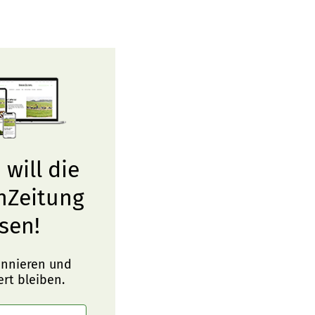
 will die
nZeitung
sen!
onnieren und
ert bleiben.