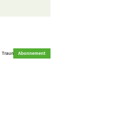
Traumtraktor
Abonnement
Hof-Management
Jahresserie