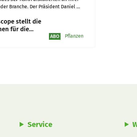
er Branche. Der Präsident Daniel 
x und die Lehre zum Melktechniker/in 
cope stellt die
en für die
ten Jahre und
Pflanzen
ABO
näher an die
s
Service
W