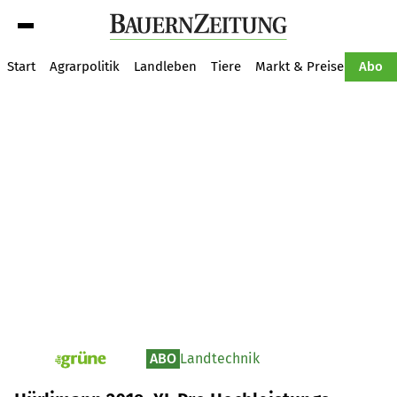
Suche
Start
Agrarpolitik
Landleben
Tiere
Markt & Preise
Pflan
Abo
ABO
Landtechnik
pv_die-grune-online