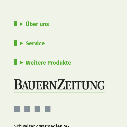
Über uns
Service
Weitere Produkte
BauernZeitung
BauernZeitung
BauernZeitung
BauernZeitung
auf
auf
auf
auf
Facebook
Instagram
YouTube
LinkedIn
Schweizer Agrarmedien AG