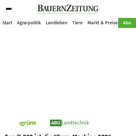
Suche
Start
Agrarpolitik
Landleben
Tiere
Markt & Preise
Pflan
Abo
ABO
Landtechnik
pv_die-grune-online