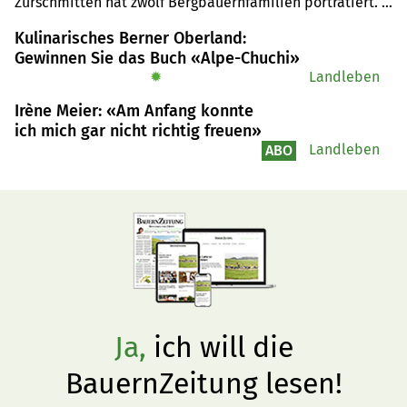
Zurschmitten hat zwölf Bergbauernfamilien porträtiert. 
Die Schwarz-Weiss-Fotografien zeugen von einem 
Kulinarisches Berner Oberland:
arbeitsreichen Leben in einer rauen Natur.
Gewinnen Sie das Buch «Alpe-Chuchi»
✹
Landleben
Irène Meier: «Am Anfang konnte
ich mich gar nicht richtig freuen»
Landleben
ABO
Ja,
ich will die
BauernZeitung lesen!