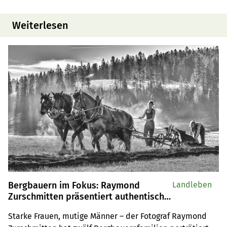
Weiterlesen
Bergbauern im Fokus: Raymond
Landleben
Zurschmitten präsentiert authentische
Portraits und Einblicke in die
Starke Frauen, mutige Männer – der Fotograf Raymond 
Berglandwirtschaft