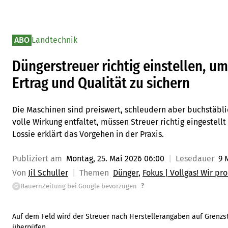
ABO
Landtechnik
Düngerstreuer richtig einstellen, u
Ertrag und Qualität zu sichern
Die Maschinen sind preiswert, schleudern aber buchstäblic
volle Wirkung entfaltet, müssen Streuer richtig eingestell
Lossie erklärt das Vorgehen in der Praxis.
Publiziert am
Montag, 25. Mai 2026 06:00
Lesedauer
9 
Von
Jil Schuller
Themen
Dünger
Fokus | Vollgas! Wir pr
?
BauernZeitung bei Google bevorzugen
G
Auf dem Feld wird der Streuer nach Herstellerangaben auf Grenzst
überpüfen.