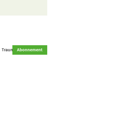
Traumtraktor
Abonnement
Hof-Management
Jahresserie