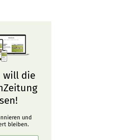
 will die
nZeitung
sen!
onnieren und
ert bleiben.