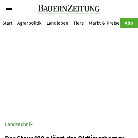
Suche
Start
Agrarpolitik
Landleben
Tiere
Markt & Preise
Pflan
Abo
Landtechnik