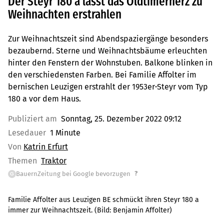
Der Steyr 180 a lässt das Oldtimerherz zu
Weihnachten erstrahlen
Zur Weihnachtszeit sind Abendspaziergänge besonders
bezaubernd. Sterne und Weihnachtsbäume erleuchten
hinter den Fenstern der Wohnstuben. Balkone blinken in
den verschiedensten Farben. Bei Familie Affolter im
bernischen Leuzigen erstrahlt der 1953er-Steyr vom Typ
180 a vor dem Haus.
Publiziert am
Sonntag, 25. Dezember 2022 09:12
Lesedauer
1 Minute
Von
Katrin Erfurt
Themen
Traktor
?
BauernZeitung bei Google bevorzugen
G
Familie Affolter aus Leuzigen BE schmückt ihren Steyr 180 a
immer zur Weihnachtszeit.
(Bild:
Benjamin Affolter
)