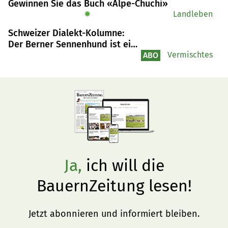
Gewinnen Sie das Buch «Alpe-Chuchi»
reformierte Pfarrer Ueli Burkhalter.
✹
Landleben
Schweizer Dialekt-Kolumne:
Der Berner Sennenhund ist ein
Dürrbächler
Vermischtes
ABO
Ja,
ich will die
BauernZeitung lesen!
Jetzt abonnieren und informiert bleiben.