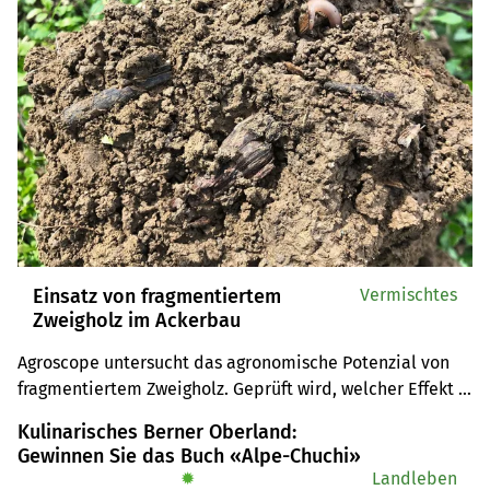
Einsatz von fragmentiertem
Vermischtes
Zweigholz im Ackerbau
Agroscope untersucht das agronomische Potenzial von 
fragmentiertem Zweigholz. Geprüft wird, welcher Effekt 
fragmentiertes Zweigholz auf Bodeneigenschaften, den 
Kulinarisches Berner Oberland:
Nährstoffkreislauf und den Anbau von Ackerkulturen hat.
Gewinnen Sie das Buch «Alpe-Chuchi»
✹
Landleben