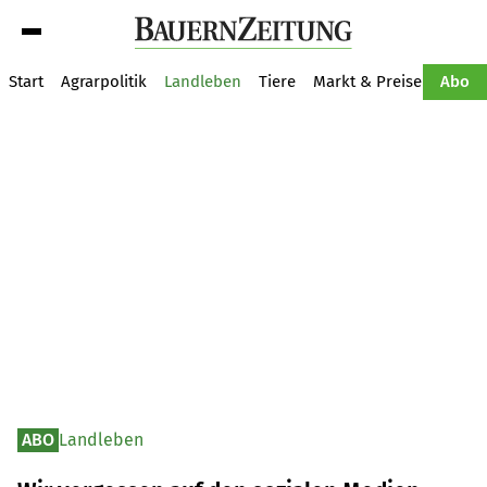
Suche
Start
Agrarpolitik
Landleben
Tiere
Markt & Preise
Pflan
Abo
ABO
Landleben