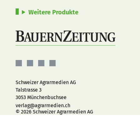
Weitere Produkte
BauernZeitung
BauernZeitung
BauernZeitung
BauernZeitung
auf
auf
auf
auf
Facebook
Instagram
YouTube
LinkedIn
Schweizer Agrarmedien AG
Talstrasse 3
3053 Münchenbuchsee
verlag@agrarmedien.ch
© 2026 Schweizer Agrarmedien AG