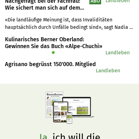
Nachgefragt bei der Fachfrau:
Landleben
ABO
Wie sichert man sich auf dem
Bauernhof gegen Invalidität ab?
«Die landläufige Meinung ist, dass Invaliditäten 
hauptsächlich durch Unfälle bedingt sind», sagt Nadia 
Barmettler, Versicherungsberaterin bei Agrisano. Sie rät 
Kulinarisches Berner Oberland:
Unfall und Krankheit gleichwertig abzusichern.
Gewinnen Sie das Buch «Alpe-Chuchi»
✹
Landleben
Agrisano begrüsst 150'000. Mitglied
Landleben
Ja,
ich will die