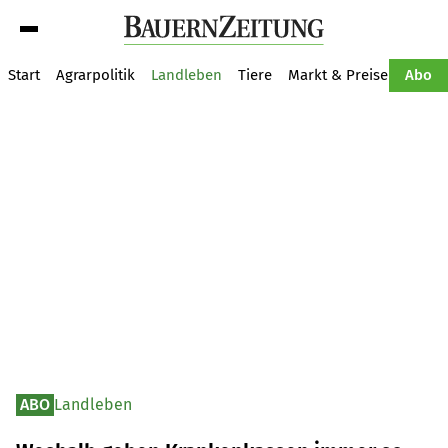
Suche
Start
Agrarpolitik
Landleben
Tiere
Markt & Preise
Pflan
Abo
ABO
Landleben