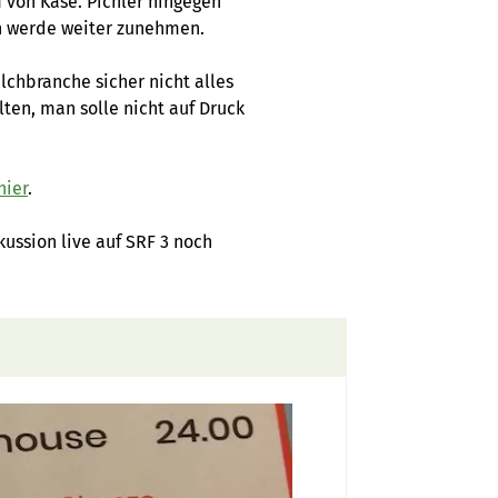
 von Käse. Pichler hingegen
en werde weiter zunehmen.
lchbranche sicher nicht alles
lten, man solle nicht auf Druck
hier
.
ussion live auf SRF 3 noch