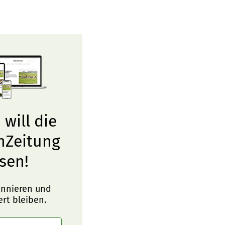
 will die
nZeitung
sen!
onnieren und
ert bleiben.