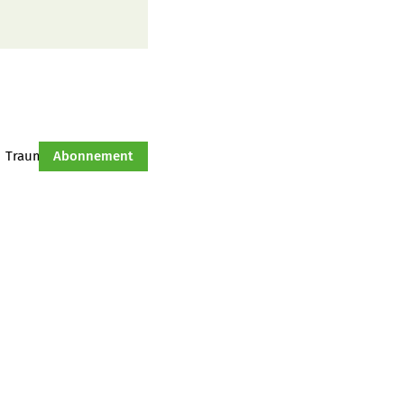
Traumtraktor
Abonnement
Hof-Management
Jahresserie