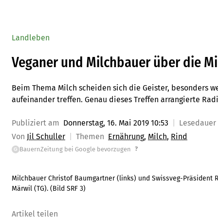
Landleben
Veganer und Milchbauer über die Mi
Beim Thema Milch scheiden sich die Geister, besonders 
aufeinander treffen. Genau dieses Treffen arrangierte Radi
Publiziert am
Donnerstag, 16. Mai 2019 10:53
Lesedauer
Von
Jil Schuller
Themen
Ernährung
Milch
Rind
?
BauernZeitung bei Google bevorzugen
G
Milchbauer Christof Baumgartner (links) und Swissveg-Präsident R
Märwil (TG). (Bild SRF 3)
Artikel teilen