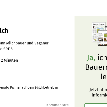
lch
wenn Milchbauer und Veganer
o SRF 3.
Ja,
ich
2 Minuten
Bauer
le
enato Pichler auf dem Milchbetrieb in
Jetzt ab
informi
Kommentare