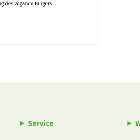
sprechen im Video über den Geschmack und die Bedeutung des veganen Burgers. 
Service
W