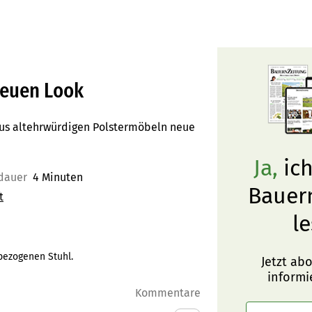
neuen Look
aus altehrwürdigen Polstermöbeln neue
Ja,
ich
dauer
4 Minuten
Bauer
t
le
 bezogenen Stuhl.
Jetzt ab
informi
Kommentare