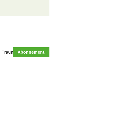
Traumtraktor
Abonnement
Hof-Management
Jahresserie