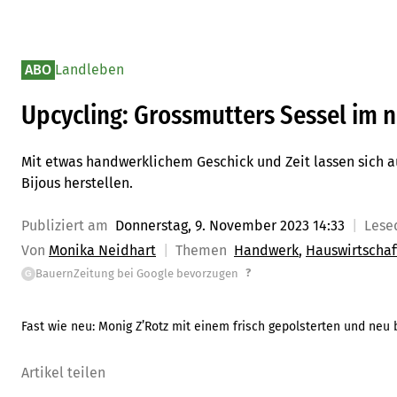
ABO
Landleben
Upcycling: Grossmutters Sessel im 
Mit etwas handwerklichem Geschick und Zeit lassen sich 
Bijous herstellen.
Publiziert am
Donnerstag, 9. November 2023 14:33
Lese
Von
Monika Neidhart
Themen
Handwerk
Hauswirtschaf
?
BauernZeitung bei Google bevorzugen
G
Fast wie neu: Monig Z’Rotz mit einem frisch gepolsterten und neu
Artikel teilen