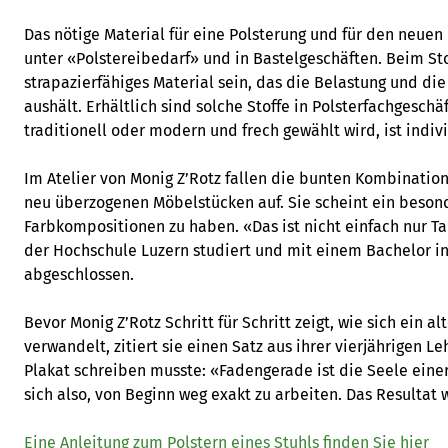
Das nötige Material für eine Polsterung und für den neuen
unter «Polstereibedarf» und in Bastelgeschäften. Beim Sto
strapazierfähiges Material sein, das die Belastung und di
aushält. Erhältlich sind solche Stoffe in Polsterfachgesch
traditionell oder modern und frech gewählt wird, ist indivi
Im Atelier von Monig Z’Rotz fallen die bunten Kombinatio
neu überzogenen Möbelstücken auf. Sie scheint ein besond
Farbkompositionen zu haben. «Das ist nicht einfach nur Tale
der Hochschule Luzern studiert und mit einem Bachelor in 
abgeschlossen.
Bevor Monig Z’Rotz Schritt für Schritt zeigt, wie sich ein al
verwandelt, zitiert sie einen Satz aus ihrer vierjährigen Le
Plakat schreiben musste: «Fadengerade ist die Seele eine
sich also, von Beginn weg exakt zu arbeiten. Das Resultat 
Eine Anleitung zum Polstern eines Stuhls finden Sie hier