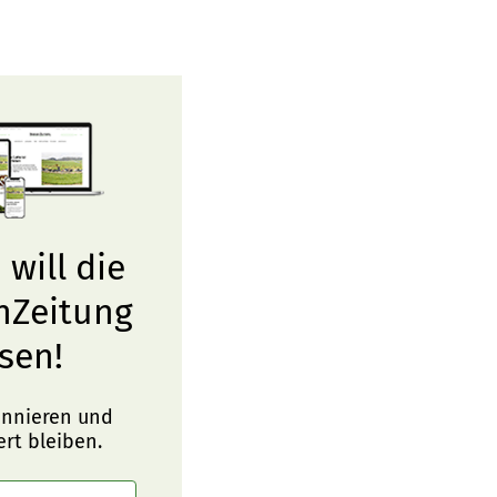
 will die
nZeitung
sen!
onnieren und
ert bleiben.