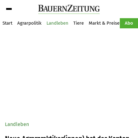
Suche
Start
Agrarpolitik
Landleben
Tiere
Markt & Preise
Pflan
Abo
Landleben