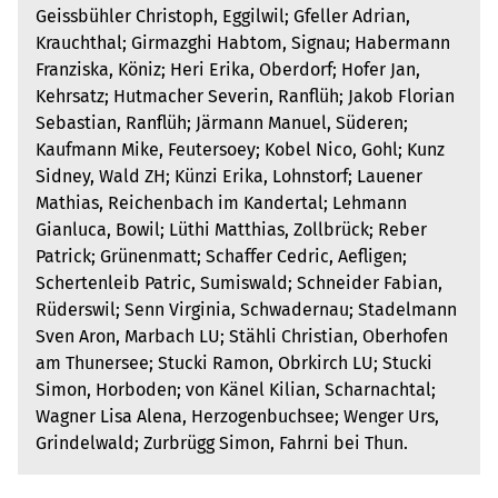
Geissbühler Christoph, Eggilwil; Gfeller Adrian,
Krauchthal; Girmazghi Habtom, Signau; Habermann
Franziska, Köniz; Heri Erika, Oberdorf; Hofer Jan,
Kehrsatz; Hutmacher Severin, Ranflüh; Jakob Florian
Sebastian, Ranflüh; Järmann Manuel, Süderen;
Kaufmann Mike, Feutersoey; Kobel Nico, Gohl; Kunz
Sidney, Wald ZH; Künzi Erika, Lohns­torf; Lauener
Mathias, Rei­­chenbach im Kandertal; Lehmann
Gianluca, Bowil; Lüthi Matthias, Zollbrück; Reber
Patrick; Grünenmatt; Schaffer Cedric, Aefligen;
Schertenleib Patric, Sumiswald; Schneider Fabian,
Rüderswil; Senn Virginia, Schwadernau; Stadelmann
Sven Aron, Marbach LU; Stähli Christian, Oberhofen
am Thunersee; Stucki Ramon, Obrkirch LU; Stucki
Simon, Horboden; von Känel Kilian, Scharnachtal;
Wagner Lisa Alena, Herzogenbuchsee; Wenger Urs,
Grindelwald; Zurbrügg Simon, Fahrni bei Thun.