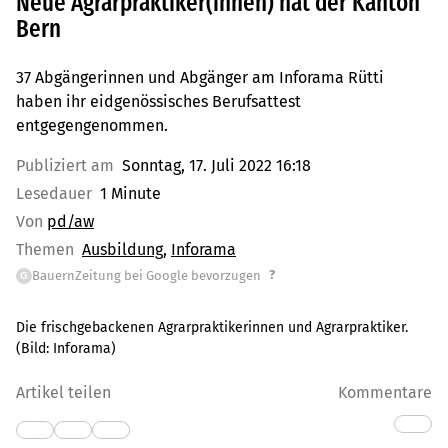
Neue Agrarpraktiker(innen) hat der Kanton
Bern
37 Abgängerinnen und Abgänger am Inforama Rütti
haben ihr eidgenössisches Berufsattest
entgegengenommen.
Publiziert am
Sonntag, 17. Juli 2022 16:18
Lesedauer
1 Minute
Von
pd/aw
Themen
Ausbildung
Inforama
?
BauernZeitung bei Google bevorzugen
G
Die frischgebackenen Agrarpraktikerinnen und Agrarpraktiker.
(Bild:
Inforama
)
Artikel teilen
Kommentare