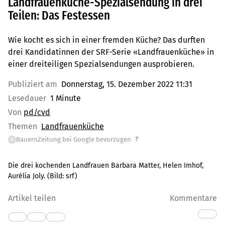
Landfrauenküche-Spezialsendung in drei
Teilen: Das Festessen
Wie kocht es sich in einer fremden Küche? Das durften
drei Kandidatinnen der SRF-Serie «Landfrauenküche» in
einer dreiteiligen Spezialsendungen ausprobieren.
Publiziert am
Donnerstag, 15. Dezember 2022 11:31
Lesedauer
1 Minute
Von
pd/cvd
Themen
Landfrauenküche
?
BauernZeitung bei Google bevorzugen
G
Die drei kochenden Landfrauen Barbara Matter, Helen Imhof,
Aurélia Joly.
(Bild:
srf
)
Artikel teilen
Kommentare