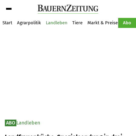
Suche
Start
Agrarpolitik
Landleben
Tiere
Markt & Preise
Pflan
Abo
ABO
Landleben