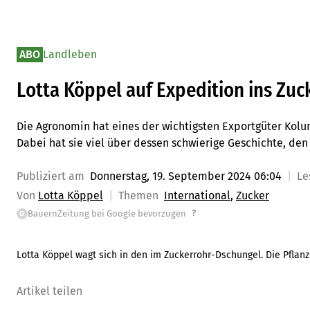
ABO
Landleben
Lotta Köppel auf Expedition ins Zuc
Die Agronomin hat eines der wichtigsten Exportgüter Kol
Dabei hat sie viel über dessen schwierige Geschichte, den
Publiziert am
Donnerstag, 19. September 2024 06:04
Le
Von
Lotta Köppel
Themen
International
Zucker
?
BauernZeitung bei Google bevorzugen
G
Lotta Köppel wagt sich in den im Zuckerrohr-Dschungel. Die Pflan
Artikel teilen