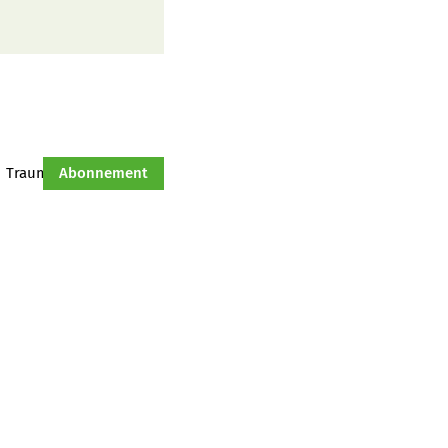
Traumtraktor
Abonnement
Hof-Management
Jahresserie