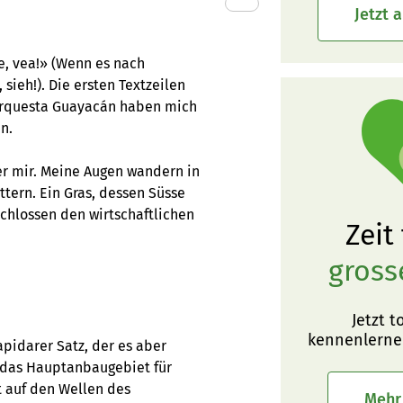
Jetzt 
re, vea!» (Wenn es nach
 sieh!). Die ersten Textzeilen
Orquesta Guayacán haben mich
n.
ber mir. Meine Augen wandern in
ttern. Ein Gras, dessen Süsse
hlossen den wirtschaftlichen
Zeit
gross
Jetzt t
kennenlerne
lapidarer Satz, der es aber
ur das Hauptanbaugebiet für
t auf den Wellen des
Mehr