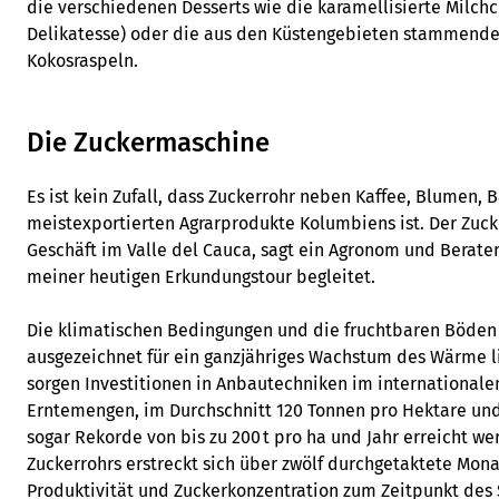
die verschiedenen Desserts wie die karamellisierte Milch
Delikatesse) oder die aus den Küstengebieten stammend
Kokosraspeln.
Die Zuckermaschine
Es ist kein Zufall, dass Zuckerrohr neben Kaffee, Blumen,
meistexportierten Agrarprodukte Kolumbiens ist. Der Zuck
Geschäft im Valle del Cauca, sagt ein Agronom und Berater
meiner heutigen Erkundungstour begleitet.
Die klimatischen Bedingungen und die fruchtbaren Böden 
ausgezeichnet für ein ganzjähriges Wachstum des Wärme l
sorgen Investitionen in Anbautechniken im internationale
Erntemengen, im Durchschnitt 120 Tonnen pro Hektare und 
sogar Rekorde von bis zu 200 t pro ha und Jahr erreicht we
Zuckerrohrs erstreckt sich über zwölf durchgetaktete Mon
Produktivität und Zuckerkonzentration zum Zeitpunkt des 