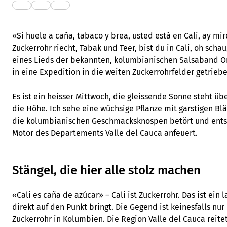
«Si huele a caña, tabaco y brea, usted está en Cali, ay mi
Zuckerrohr riecht, Tabak und Teer, bist du in Cali, oh schau,
eines Lieds der bekannten, kolumbianischen Salsaband 
in eine Expedition in die weiten Zuckerrohrfelder getriebe
Es ist ein heisser Mittwoch, die gleissende Sonne steht ü
die Höhe. Ich sehe eine wüchsige Pflanze mit garstigen Blä
die kolumbianischen Geschmacksknospen betört und entsc
Motor des Departements Valle del Cauca anfeuert.
Stängel, die hier alle stolz machen
«Cali es caña de azúcar» – Cali ist Zuckerrohr. Das ist ein 
direkt auf den Punkt bringt. Die Gegend ist keinesfalls n
Zuckerrohr in Kolumbien. Die Region Valle del Cauca reite