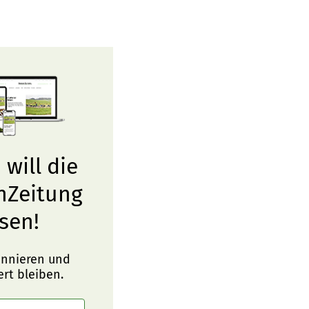
 will die
nZeitung
sen!
onnieren und
ert bleiben.