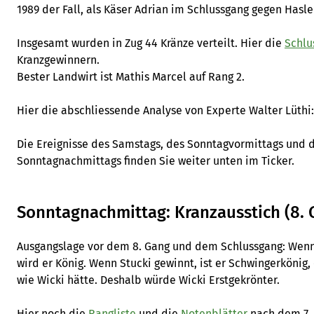
1989 der Fall, als Käser Adrian im Schlussgang gegen Hasl
Insgesamt wurden in Zug 44 Kränze verteilt. Hier die
Schlu
Kranzgewinnern.
Bester Landwirt ist Mathis Marcel auf Rang 2.
Hier die abschliessende Analyse von Experte Walter Lüthi:
Die Ereignisse des Samstags, des Sonntagvormittags und 
Sonntagnachmittags finden Sie weiter unten im Ticker.
Sonntagnachmittag: Kranzausstich (8. 
Ausgangslage vor dem 8. Gang und dem Schlussgang: Wenn W
wird er König. Wenn Stucki gewinnt, ist er Schwingerkönig,
wie Wicki hätte. Deshalb würde Wicki Erstgekrönter.
Hier noch die
Rangliste
und die
Notenblätter
nach dem 7.