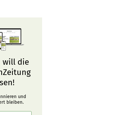
 will die
nZeitung
sen!
onnieren und
ert bleiben.