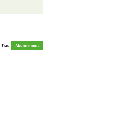
Traumtraktor
Abonnement
Hof-Management
Jahresserie