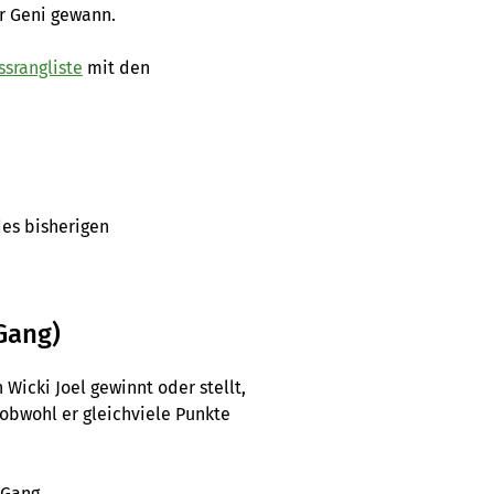
er Geni gewann.
ssrangliste
mit den
des bisherigen
Gang)
icki Joel gewinnt oder stellt,
 obwohl er gleichviele Punkte
 Gang.