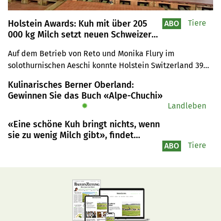
Holstein Awards: Kuh mit über 205
Tiere
ABO
000 kg Milch setzt neuen Schweizer
Rekord
Auf dem Betrieb von Reto und Monika Flury im 
solothurnischen Aeschi konnte Holstein Switzerland 390 
Auszeichnungen vergeben. Neben fünf neuen 
Kulinarisches Berner Oberland:
Meisterzüchtern wurde auch die Kuh Wyss Blaide Herta 
Gewinnen Sie das Buch «Alpe-Chuchi»
für ihre sagenhafte Milchleistung geehrt.
✹
Landleben
«Eine schöne Kuh bringt nichts, wenn
sie zu wenig Milch gibt», findet
Züchter Fredi Diethelm
Tiere
ABO