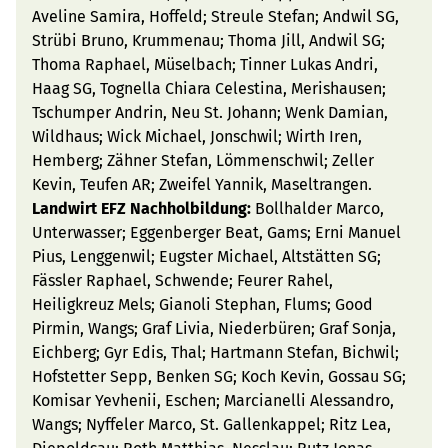
Aveline Samira, Hoffeld; Streule Stefan; Andwil SG,
Strübi Bruno, Krummenau; Thoma Jill, Andwil SG;
Thoma Raphael, Müselbach; Tinner Lukas Andri,
Haag SG, Tognella Chiara Celestina, Merishausen;
Tschumper Andrin, Neu St. Johann; Wenk Damian,
Wildhaus; Wick Michael, Jonschwil; Wirth Iren,
Hemberg; Zähner Stefan, Lömmenschwil; Zeller
Kevin, Teufen AR; Zweifel Yannik, Maseltrangen.
Landwirt EFZ Nachholbildung:
Bollhalder Marco,
Unterwasser; Eggenberger Beat, Gams; Erni Manuel
Pius, Lenggenwil; Eugster Michael, Altstätten SG;
Fässler Raphael, Schwende; Feurer Rahel,
Heiligkreuz Mels; Gianoli Stephan, Flums; Good
Pirmin, Wangs; Graf Livia, Niederbüren; Graf Sonja,
Eichberg; Gyr Edis, Thal; Hartmann Stefan, Bichwil;
Hofstetter Sepp, Benken SG; Koch Kevin, Gossau SG;
Komisar Yevhenii, Eschen; Marcianelli Alessandro,
Wangs; Nyffeler Marco, St. Gallenkappel; Ritz Lea,