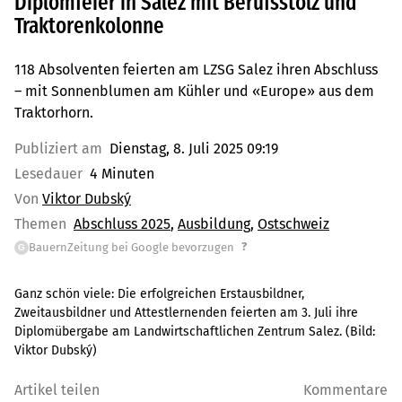
Diplomfeier in Salez mit Berufsstolz und
Traktorenkolonne
118 Absolventen feierten am LZSG Salez ihren Abschluss
– mit Sonnenblumen am Kühler und «Europe» aus dem
Traktorhorn.
Publiziert am
Dienstag, 8. Juli 2025 09:19
Lesedauer
4 Minuten
Von
Viktor Dubský
Themen
Abschluss 2025
Ausbildung
Ostschweiz
?
BauernZeitung bei Google bevorzugen
G
Ganz schön viele: Die erfolgreichen Erstausbildner,
Zweitausbildner und Attestlernenden feierten am 3. Juli ihre
Diplomübergabe am Landwirtschaftlichen Zentrum Salez.
(Bild:
Viktor Dubský
)
Artikel teilen
Kommentare