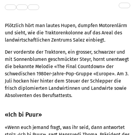
Plötzlich hört man lautes Hupen, dumpfen Motorenlärm
und sieht, wie die Traktorenkolonne auf das Areal des
landwirtschaftlichen Zentrums Salez einbiegt.
Der vorderste der Traktoren, ein grosser, schwarzer und
mit Sonnenblumen geschmückter Steyr, hornt unentwegt
die bekannte Melodie «The Final Countdown» der
schwedischen 1980er-Jahre-Pop-Gruppe «Europe». Am 3.
Juli hocken hier hinter dem Steuer der Schlepper die
frisch diplomierten Landwirtinnen und Landwirte sowie
Absolventen des Berufsattests.
«Ich bi Puur»
«Wenn euch jemand fragt, was ihr seid, dann antwortet
stolz: ‹Ich bi Puur›», sagt Hansruedi Thoma, Präsident des