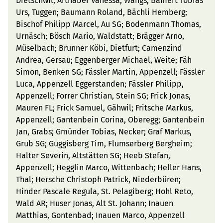
Dietschwil; Arthaber Vanessa, Wangs; Bamert Tobias
Urs, Tuggen; Baumann Roland, Bächli Hemberg;
Bischof Philipp Marcel, Au SG; Bodenmann Thomas,
Urnäsch; Bösch Mario, Waldstatt; Brägger Arno,
Müselbach; Brunner Köbi, Dietfurt; Camenzind
Andrea, Gersau; Eggenberger Michael, Weite; Fäh
Simon, Benken SG; Fässler Martin, Appenzell; Fässler
Luca, Appenzell Eggerstanden; Fässler Philipp,
Appenzell; Forrer Christian, Stein SG; Frick Jonas,
Mauren FL; Frick Samuel, Gähwil; Fritsche Markus,
Appenzell; Gantenbein Corina, Oberegg; Gantenbein
Jan, Grabs; Gmünder Tobias, Necker; Graf Markus,
Grub SG; Guggisberg Tim, Flumserberg Bergheim;
Halter Severin, Altstätten SG; Heeb Stefan,
Appenzell; Hegglin Marco, Wittenbach; Heller Hans,
Thal; Hersche Christoph Patrick, Niederbüren;
Hinder Pascale Regula, St. Pelagiberg; Hohl Reto,
Wald AR; Huser Jonas, Alt St. Johann; Inauen
Matthias, Gontenbad; Inauen Marco, Appenzell