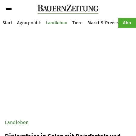
Suche
Start
Agrarpolitik
Landleben
Tiere
Markt & Preise
Pflan
Abo
Landleben