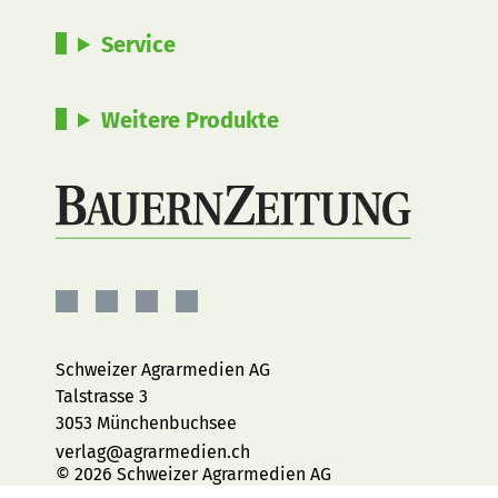
Service
Weitere Produkte
BauernZeitung
BauernZeitung
BauernZeitung
BauernZeitung
auf
auf
auf
auf
Facebook
Instagram
YouTube
LinkedIn
Schweizer Agrarmedien AG
Talstrasse 3
3053 Münchenbuchsee
verlag@agrarmedien.ch
© 2026 Schweizer Agrarmedien AG