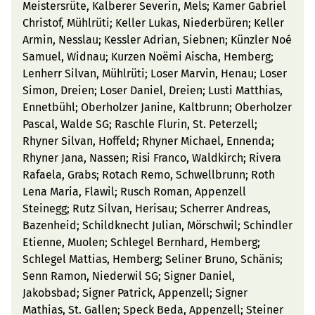
Meistersrüte, Kalberer Severin, Mels; Kamer Gabriel
Christof, Mühlrüti; Keller Lukas, Niederbüren; Keller
Armin, Nesslau; Kessler Adrian, Siebnen; Künzler Noé
Samuel, Widnau; Kurzen Noëmi Aischa, Hemberg;
Lenherr Silvan, Mühlrüti; Loser Marvin, Henau; Loser
Simon, Dreien; Loser Daniel, Dreien; Lusti Matthias,
Ennetbühl; Oberholzer Janine, Kaltbrunn; Oberholzer
Pascal, Walde SG; Raschle Flurin, St. Peterzell;
Rhyner Silvan, Hoffeld; Rhyner Michael, Ennenda;
Rhyner Jana, Nassen; Risi Franco, Waldkirch; Rivera
Rafaela, Grabs; Rotach Remo, Schwellbrunn; Roth
Lena Maria, Flawil; Rusch Roman, Appenzell
Steinegg; Rutz Silvan, Herisau; Scherrer Andreas,
Bazenheid; Schildknecht Julian, Mörschwil; Schindler
Etienne, Muolen; Schlegel Bernhard, Hemberg;
Schlegel Mattias, Hemberg; Seliner Bruno, Schänis;
Senn Ramon, Niederwil SG; Signer Daniel,
Jakobsbad; Signer Patrick, Appenzell; Signer
Mathias, St. Gallen; Speck Beda, Appenzell; Steiner