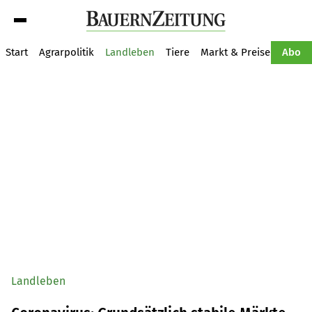
Suche
Start
Agrarpolitik
Landleben
Tiere
Markt & Preise
Pflan
Abo
Landleben