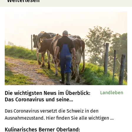
Weiterlesen
Die wichtigsten News im Überblick:
Landleben
Das Coronavirus und seine
Auswirkungen auf die Schweizer
Das Coronavirus versetzt die Schweiz in den 
Landwirtschaft
Ausnahmezustand. Hier finden Sie alle wichtigen 
Informationen für die Landwirtschaft.
Kulinarisches Berner Oberland: