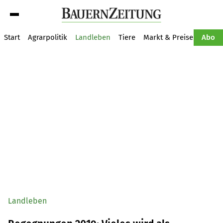
Suche
Start
Agrarpolitik
Landleben
Tiere
Markt & Preise
Pflan
Abo
Landleben