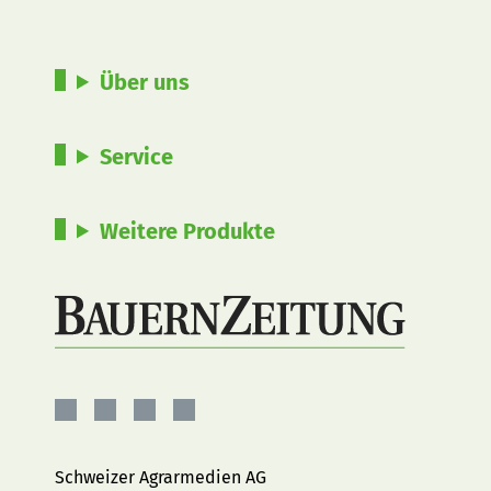
Über uns
Service
Weitere Produkte
BauernZeitung
BauernZeitung
BauernZeitung
BauernZeitung
auf
auf
auf
auf
Facebook
Instagram
YouTube
LinkedIn
Schweizer Agrarmedien AG