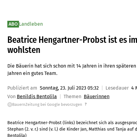
ABO
Landleben
Beatrice Hengartner-Probst ist es im
wohlsten
Die Bäuerin hat sich schon mit 14 Jahren in ihren späteren
Jahren ein gutes Team.
Publiziert am
Sonntag, 23. Juli 2023 05:32
Lesedauer
4 
Von
Benildis Bentolila
Themen
Bäuerinnen
?
BauernZeitung bei Google bevorzugen
G
Beatrice Hengartner-Probst (links) bezeichnet sich als ausges
Stephan (2. v. r.) sind (v. l.) die Kinder Jan, Matthias und Tanja auf 
Bentolila
)