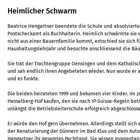
Heimlicher Schwarm
Beatrice Hengartner beendete die Schule und absolvierte
Postscheckamt als Buchhalterin. Heimlich schwärmte sie w
nicht aus einer Bauernfamilie kommt, entschied sie sich f
Haushaltungslehrjahr und besuchte anschliessend die Bäu
Sie trat der Trachtengruppe Oensingen und dem Katholisc
und sah endlich ihren Angebeteten wieder. Nun wurde er a
und es funkte.
Die beiden heirateten 1999 und bekamen vier Kinder. Im J
Hesselberg-Hof kaufen, den sie nach IP-Suisse-Regeln betr
unlängst die Betriebsleiterschule erfolgreich abgeschloss
Er würde den Hof gern übernehmen. Allerdings stellt sich
der Renaturierung der Dünnern im Bad Klus und dem Auto
Hengartner ihr gesamtes Pachtland. Sie wissen momentan n