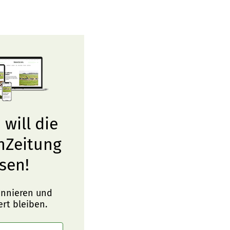
 will die
nZeitung
sen!
onnieren und
ert bleiben.