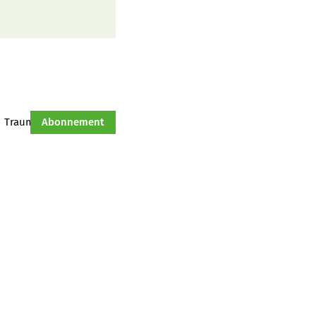
Traumtraktor
Abonnement
Hof-Management
Jahresserie