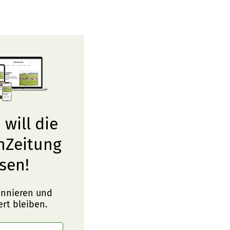
 will die
nZeitung
sen!
onnieren und
ert bleiben.