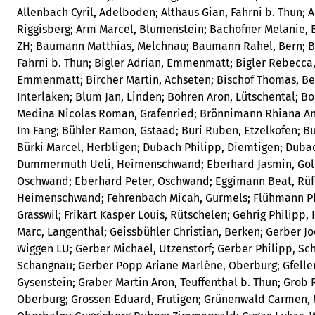
Allenbach Cyril, Adelboden; Althaus Gian, Fahrni b. Thun;
Riggisberg; Arm Marcel, Blumenstein; Bachofner Melanie, B
ZH; Baumann Matthias, Melchnau; Baumann Rahel, Bern; B
Fahrni b. Thun; Bigler Adrian, Emmenmatt; Bigler Rebecca, 
Emmenmatt; Bircher Martin, Achseten; Bischof Thomas, Ber
Interlaken; Blum Jan, Linden; Bohren Aron, Lütschental; B
Medina Nicolas Roman, Grafenried; Brönnimann Rhiana An
Im Fang; Bühler Ramon, Gstaad; Buri Ruben, Etzelkofen; Bu
Bürki Marcel, Herbligen; Dubach Philipp, Diemtigen; Duba
Dummermuth Ueli, Heimenschwand; Eberhard Jasmin, Gold
Oschwand; Eberhard Peter, Oschwand; Eggimann Beat, Rüf
Heimenschwand; Fehrenbach Micah, Gurmels; Flühmann Phil
Grasswil; Frikart Kasper Louis, Rütschelen; Gehrig Philipp
Marc, Langenthal; Geissbühler Christian, Berken; Gerber Jo
Wiggen LU; Gerber Michael, Utzenstorf; Gerber Philipp, S
Schangnau; Gerber Popp Ariane Marlène, Oberburg; Gfeller 
Gysenstein; Graber Martin Aron, Teuffenthal b. Thun; Grob 
Oberburg; Grossen Eduard, Frutigen; Grünenwald Carmen, 