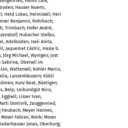
angenried; Hänni Lara,
elboden; Hauser Noemi,
; Held Lukas, Heimiswil; Heri
runner Benjamin, Rohrbach;
th, Trimbach; Hofer André,
tzenstorf; Hubacher Stefan,
l, Adelboden; Iseli Anita,
wil; Jaquemet Cédric, Hasle b.
; Jörg Michael, Wynigen; Jost
en Sabrina, Oberwil im
ian, Wattenwil; Kohler Marco,
lia, Lanzenhäusern; Kübli
Gadmen; Kunz Beat, Büetigen;
s, Belp; Leibundgut Nico,
 Eggiwil; Lisser Ivan,
Marti Dominik, Zauggenried;
gg Heubach; Meyer Hannes,
; Moser Fabian, Worb; Moser
iederhauser Jonas, Oberburg;