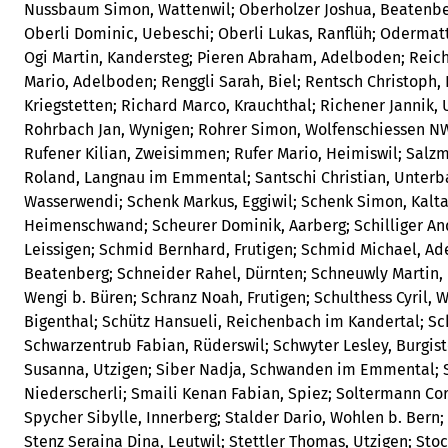
Nussbaum Simon, Wattenwil; Oberholzer Joshua, Beatenber
Oberli Dominic, Uebeschi; Oberli Lukas, Ranflüh; Odermat
Ogi Martin, Kandersteg; Pieren Abraham, Adelboden; Reic
Mario, Adelboden; Renggli Sarah, Biel; Rentsch Christoph,
Kriegstetten; Richard Marco, Krauchthal; Richener Jannik, 
Rohrbach Jan, Wynigen; Rohrer Simon, Wolfenschiessen N
Rufener Kilian, Zweisimmen; Rufer Mario, Heimiswil; Salz
Roland, Langnau im Emmental; Santschi Christian, Unterba
Wasserwendi; Schenk Markus, Eggiwil; Schenk Simon, Kalta
Heimenschwand; Scheurer Dominik, Aarberg; Schilliger Andr
Leissigen; Schmid Bernhard, Frutigen; Schmid Michael, A
Beatenberg; Schneider Rahel, Dürnten; Schneuwly Martin,
Wengi b. Büren; Schranz Noah, Frutigen; Schulthess Cyril, W
Bigenthal; Schütz Hansueli, Reichenbach im Kandertal; Sc
Schwarzentrub Fabian, Rüderswil; Schwyter Lesley, Burgist
Susanna, Utzigen; Siber Nadja, Schwanden im Emmental; 
Niederscherli; Smaili Kenan Fabian, Spiez; Soltermann Cor
Spycher Sibylle, Innerberg; Stalder Dario, Wohlen b. Bern;
Stenz Seraina Dina, Leutwil; Stettler Thomas, Utzigen; Sto