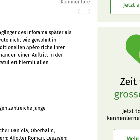
Kommentare
Jetzt 
bgänger des Inforama später als
ute nicht wie gewohnt in
itionellen Apéro riche ihren
manden einen Auftritt in der
tuliert hiermit allen
Zeit
gross
en zahlreiche junge
Jetzt t
kennenlerne
cher Daniela, Oberbalm;
ern; Affolter Roman, Leuzigen;
Mehr