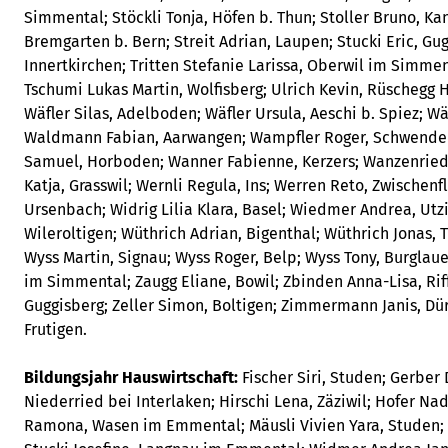
Simmental; Stöckli Tonja, Höfen b. Thun; Stoller Bruno, K
Bremgarten b. Bern; Streit Adrian, Laupen; Stucki Eric, Gug
Innertkirchen; Tritten Stefanie Larissa, Oberwil im Simmen
Tschumi Lukas Martin, Wolfisberg; Ulrich Kevin, Rüschegg H
Wäfler Silas, Adelboden; Wäfler Ursula, Aeschi b. Spiez; Wä
Waldmann Fabian, Aarwangen; Wampfler Roger, Schwenden
Samuel, Horboden; Wanner Fabienne, Kerzers; Wanzenried
Katja, Grasswil; Wernli Regula, Ins; Werren Reto, Zwische
Ursenbach; Widrig Lilia Klara, Basel; Wiedmer Andrea, Utz
Wileroltigen; Wüthrich Adrian, Bigenthal; Wüthrich Jonas, T
Wyss Martin, Signau; Wyss Roger, Belp; Wyss Tony, Burglau
im Simmental; Zaugg Eliane, Bowil; Zbinden Anna-Lisa, Ri
Guggisberg; Zeller Simon, Boltigen; Zimmermann Janis, Dür
Frutigen.
Bildungsjahr Hauswirtschaft:
Fischer Siri, Studen; Gerber
Niederried bei Interlaken; Hirschi Lena, Zäziwil; Hofer Na
Ramona, Wasen im Emmental; Mäusli Vivien Yara, Studen;