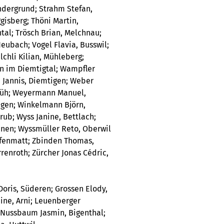
andergrund; Strahm Stefan,
gisberg; Thöni Martin,
tal; Trösch Brian, Melchnau;
eubach; Vogel Flavia, Busswil;
lchli Kilian, Mühleberg;
 im Diemtigtal; Wampfler
 Jannis, Diemtigen; Weber
nflüh; Weyermann Manuel,
igen; Winkelmann Björn,
rub; Wyss Janine, Bettlach;
enen; Wyssmüller Reto, Oberwil
ffenmatt; Zbinden Thomas,
renroth; Zürcher Jonas Cédric,
 Doris, Süderen; Grossen Elody,
dine, Arni; Leuenberger
 Nussbaum Jasmin, Bigenthal;