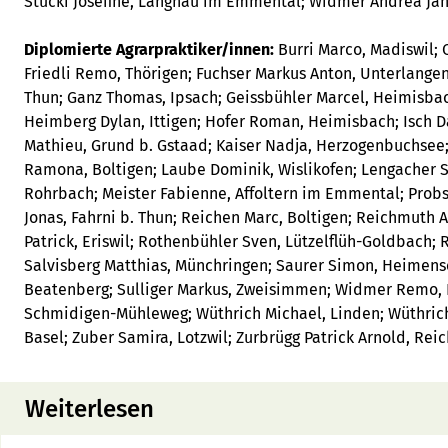
Stucki Josefine, Langnau im Emmental; Widmer Andrea Jana
Diplomierte Agrarpraktiker/innen:
Burri Marco, Madiswil; 
Friedli Remo, Thörigen; Fuchser Markus Anton, Unterlangene
Thun; Ganz Thomas, Ipsach; Geissbühler Marcel, Heimisbach
Heimberg Dylan, Ittigen; Hofer Roman, Heimisbach; Isch Da
Mathieu, Grund b. Gstaad; Kaiser Nadja, Herzogenbuchsee; 
Ramona, Boltigen; Laube Dominik, Wislikofen; Lengacher S
Rohrbach; Meister Fabienne, Affoltern im Emmental; Prob
Jonas, Fahrni b. Thun; Reichen Marc, Boltigen; Reichmuth 
Patrick, Eriswil; Rothenbühler Sven, Lützelflüh-Goldbach; R
Salvisberg Matthias, Münchringen; Saurer Simon, Heimens
Beatenberg; Sulliger Markus, Zweisimmen; Widmer Remo, H
Schmidigen-Mühleweg; Wüthrich Michael, Linden; Wüthrich
Basel; Zuber Samira, Lotzwil; Zurbrügg Patrick Arnold, 
Weiterlesen