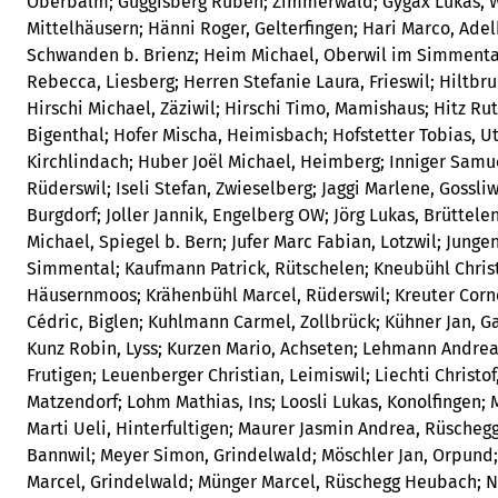
Oberbalm; Guggisberg Ruben; Zimmerwald; Gygax Lukas, W
Mittelhäusern; Hänni Roger, Gelterfingen; Hari Marco, Ad
Schwanden b. Brienz; Heim Michael, Oberwil im Simmental
Rebecca, Liesberg; Herren Stefanie Laura, Frieswil; Hiltb
Hirschi Michael, Zäziwil; Hirschi Timo, Mamishaus; Hitz Ru
Bigenthal; Hofer Mischa, Heimisbach; Hofstetter Tobias, U
Kirchlindach; Huber Joël Michael, Heimberg; Inniger Samue
Rüderswil; Iseli Stefan, Zwieselberg; Jaggi Marlene, Gossli
Burgdorf; Joller Jannik, Engelberg OW; Jörg Lukas, Brüttelen
Michael, Spiegel b. Bern; Jufer Marc Fabian, Lotzwil; Jung
Simmental; Kaufmann Patrick, Rütschelen; Kneubühl Christ
Häusernmoos; Krähenbühl Marcel, Rüderswil; Kreuter Corne
Cédric, Biglen; Kuhlmann Carmel, Zollbrück; Kühner Jan, 
Kunz Robin, Lyss; Kurzen Mario, Achseten; Lehmann Andrea
Frutigen; Leuenberger Christian, Leimiswil; Liechti Christof,
Matzendorf; Lohm Mathias, Ins; Loosli Lukas, Konolfingen; 
Marti Ueli, Hinterfultigen; Maurer Jasmin Andrea, Rüsche
Bannwil; Meyer Simon, Grindelwald; Möschler Jan, Orpund
Marcel, Grindelwald; Münger Marcel, Rüschegg Heubach; N