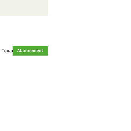
Traumtraktor
Abonnement
Hof-Management
Jahresserie