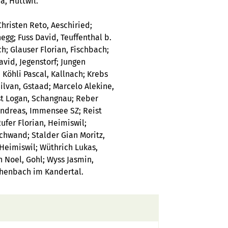
, Huttwil.
Christen Reto, Aeschiried;
gg; Fuss David, Teuffenthal b.
; Glauser Florian, Fischbach;
vid, Jegenstorf; Jungen
Köhli Pascal, Kallnach; Krebs
ilvan, Gstaad; Marcelo Alekine,
st Logan, Schangnau; Reber
Andreas, Immensee SZ; Reist
ufer Florian, Heimiswil;
chwand; Stalder Gian Moritz,
eimiswil; Wüthrich Lukas,
 Noel, Gohl; Wyss Jasmin,
Reichenbach im Kandertal.