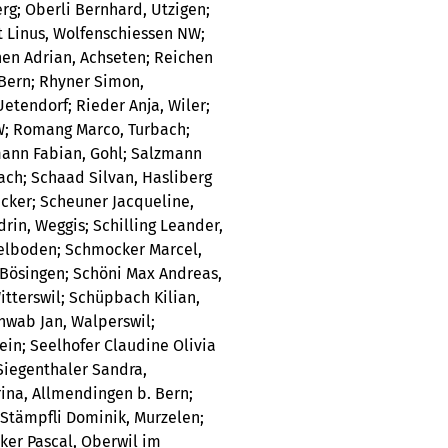
g; Oberli Bernhard, Utzigen;
t Linus, Wolfenschiessen NW;
hen Adrian, Achseten; Reichen
 Bern; Rhyner Simon,
Uetendorf; Rieder Anja, Wiler;
W; Romang Marco, Turbach;
mann Fabian, Gohl; Salzmann
ch; Schaad Silvan, Hasliberg
cker; Scheuner Jacqueline,
in, Weggis; Schilling Leander,
delboden; Schmocker Marcel,
 Bösingen; Schöni Max Andreas,
itterswil; Schüpbach Kilian,
hwab Jan, Walperswil;
ein; Seelhofer Claudine Olivia
Siegenthaler Sandra,
ina, Allmendingen b. Bern;
 Stämpfli Dominik, Murzelen;
cker Pascal, Oberwil im