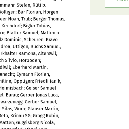
 Ammann Stefan, Rüti b.
olligen; Bär Florian, Horgen
eer Noah, Trub; Berger Thomas,
Kirchdorf; Bigler Tobias,
n; Blatter Samuel, Matten b.
olz Dominic, Scheuren; Bravo
drea, Uttigen; Buchs Samuel,
rkhalter Ramona, Alterswil;
ch Silvio, Horboden;
iwil; Eberhard Martin,
enacht; Eymann Florian,
ine, Oppligen; Friedli Janik,
, Heimisbach; Geiser Samuel
el, Bärau; Gerber Jonas Luca,
chwarzenegg; Gerber Samuel,
Silas, Worb; Glauser Martin,
Reto, Krinau SG; Grogg Robin,
Matten; Guggisberg Nicola,