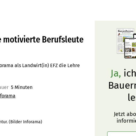
 motivierte Berufsleute
orama als Landwirt(in) EFZ die Lehre
Ja,
ich
Bauer
auer
5 Minuten
le
nforama
Jetzt ab
informi
tur. (Bilder Inforama)