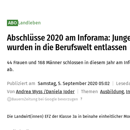
ABO
Landleben
Abschlüsse 2020 am Inforama: Junge
wurden in die Berufswelt entlassen
44 Frauen und 168 Männer schlossen in diesem Jahr am Inf
ab.
Publiziert am
Samstag, 5. September 2020 05:02
Lesed
Von
Andrea Wyss /Daniela Joder
Themen
Ausbildung
I
?
BauernZeitung bei Google bevorzugen
G
Die Landwirt(innen) EFZ der Klasse 3a in beinahe einheitlicher Mon