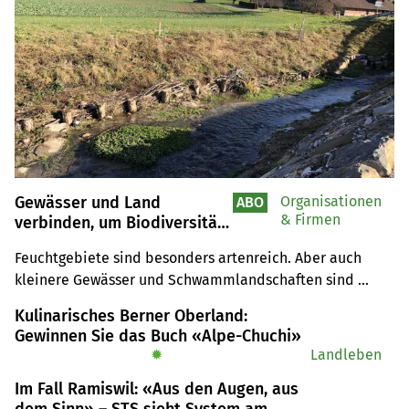
Gewässer und Land
Organisationen
ABO
& Firmen
verbinden, um Biodiversität
zu fördern und resilienter zu
Feuchtgebiete sind besonders artenreich. Aber auch 
produzieren
kleinere Gewässer und Schwammlandschaften sind 
ökologisch wertvoll. Für die Landwirtschaft gehören 
Kulinarisches Berner Oberland:
Keylines und Weiher zum Werkzeugkasten – und 
Gewinnen Sie das Buch «Alpe-Chuchi»
politische Entscheide zu den offenen Fragen.
✹
Landleben
Im Fall Ramiswil: «Aus den Augen, aus
dem Sinn» – STS sieht System am