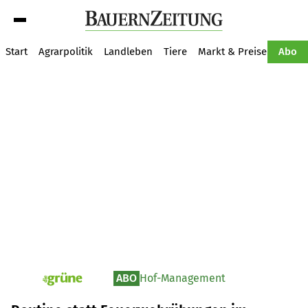
Suche
Start
Agrarpolitik
Landleben
Tiere
Markt & Preise
Pflan
Abo
ABO
Hof-Management
pv_die-grune-online