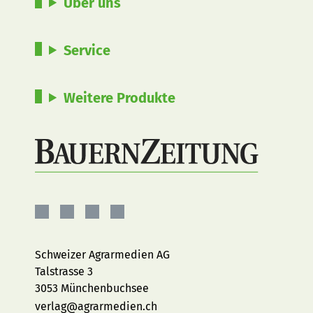
Über uns
Service
Weitere Produkte
BauernZeitung
BauernZeitung
BauernZeitung
BauernZeitung
auf
auf
auf
auf
Facebook
Instagram
YouTube
LinkedIn
Schweizer Agrarmedien AG
Talstrasse 3
3053 Münchenbuchsee
verlag@agrarmedien.ch