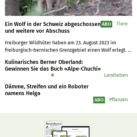
Ein Wolf in der Schweiz abgeschossen
Tiere
ABO
und weitere vor Abschuss
Freiburger Wildhüter haben am 23. August 2023 im 
freiburgisch-bernischen Grenzgebiet einen Wolf erlegt. 
Der Kanton Freiburg hatte vor Wochenfrist die 
Kulinarisches Berner Oberland:
Abschussbewilligung erteilt. Eine solche liegt auch für 
Gewinnen Sie das Buch «Alpe-Chuchi»
drei der sechs Wolfswelpen des Calfeisental-Rudels im 
✹
Landleben
Kanton St. Gallen vor.
Dämme, Streifen und ein Roboter
namens Helga
Pflanzen
ABO