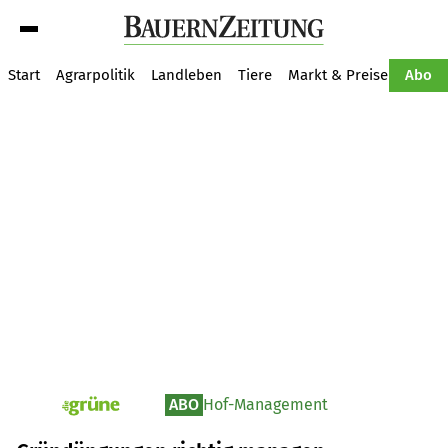
Suche
Start
Agrarpolitik
Landleben
Tiere
Markt & Preise
Pflan
Abo
ABO
Hof-Management
pv_die-grune-online