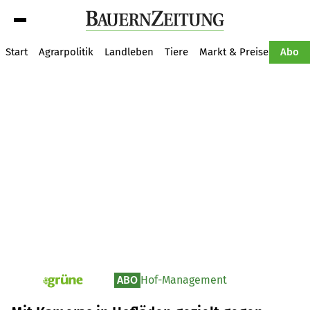
Suche
Start
Agrarpolitik
Landleben
Tiere
Markt & Preise
Pflan
Abo
ABO
Hof-Management
pv_die-grune-online