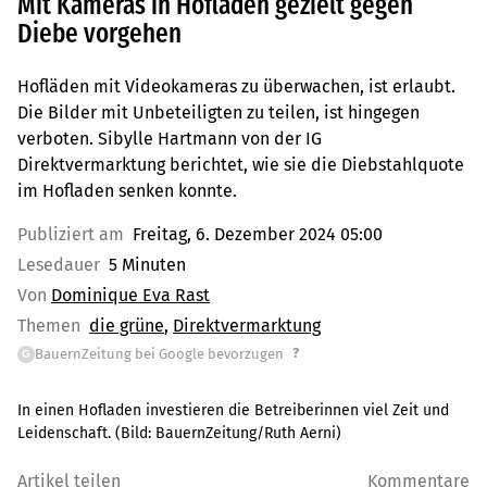
Mit Kameras in Hofläden gezielt gegen
Diebe vorgehen
Hofläden mit Videokameras zu überwachen, ist erlaubt.
Die Bilder mit Unbeteiligten zu teilen, ist hingegen
verboten. Sibylle Hartmann von der IG
Direktvermarktung berichtet, wie sie die Diebstahlquote
im Hofladen senken konnte.
Publiziert am
Freitag, 6. Dezember 2024 05:00
Lesedauer
5 Minuten
Von
Dominique Eva Rast
Themen
die grüne
Direktvermarktung
?
BauernZeitung bei Google bevorzugen
G
In einen Hofladen investieren die Betreiberinnen viel Zeit und
Leidenschaft.
(Bild:
BauernZeitung/Ruth Aerni
)
Artikel teilen
Kommentare