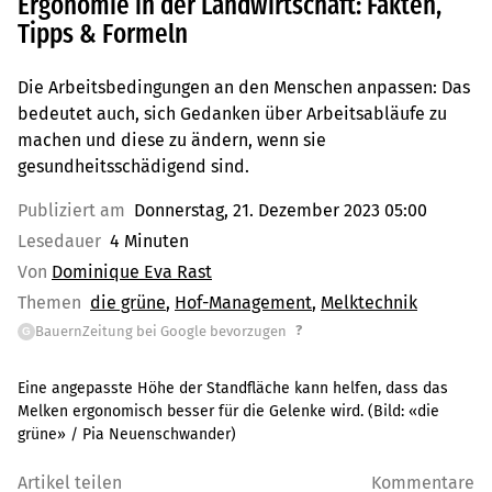
Ergonomie in der Landwirtschaft: Fakten,
Tipps & Formeln
Die Arbeitsbedingungen an den Menschen anpassen: Das
bedeutet auch, sich Gedanken über Arbeitsabläufe zu
machen und diese zu ändern, wenn sie
gesundheitsschädigend sind.
Publiziert am
Donnerstag, 21. Dezember 2023 05:00
Lesedauer
4 Minuten
Von
Dominique Eva Rast
Themen
die grüne
Hof-Management
Melktechnik
?
BauernZeitung bei Google bevorzugen
G
Eine angepasste Höhe der Standfläche kann helfen, dass das
Melken ergonomisch besser für die Gelenke wird.
(Bild:
«die
grüne» / Pia Neuenschwander
)
Artikel teilen
Kommentare