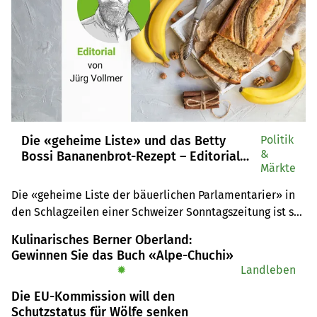
Die «geheime Liste» und das Betty
Politik
&
Bossi Bananenbrot-Rezept – Editorial
Märkte
von Jürg Vollmer
Die «geheime Liste der bäuerlichen Parlamentarier» in 
den Schlagzeilen einer Schweizer Sonntagszeitung ist so 
geheim wie das Betty Bossi Bananenbrot-Rezept, erklärt 
Kulinarisches Berner Oberland:
«die grüne»-Chefredaktor Jürg Vollmer im Editorial. 
Gewinnen Sie das Buch «Alpe-Chuchi»
Geheime Listen gibt es höchstens von Parlamentariern, 
✹
Landleben
die für Banken, Rohstoffhändler und anderen moralfreie 
Die EU-Kommission will den
Branchen im Bundeshaus lobbyieren.
Schutzstatus für Wölfe senken