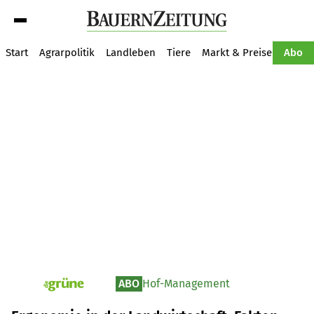
Suche
Start
Agrarpolitik
Landleben
Tiere
Markt & Preise
Pflan
Abo
ABO
Hof-Management
pv_die-grune-online