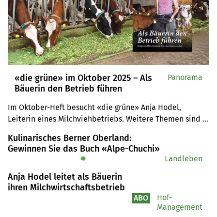
«die grüne» im Oktober 2025 – Als
Panorama
Bäuerin den Betrieb führen
Im Oktober-Heft besucht «die grüne» Anja Hodel, 
Leiterin eines Milchviehbetriebs. Weitere Themen sind 
die Bekämpfung des Ackerfuchsschwanzes und die 
Kulinarisches Berner Oberland:
Datennutzung bei smarten Landmaschinen.
Gewinnen Sie das Buch «Alpe-Chuchi»
✹
Landleben
Anja Hodel leitet als Bäuerin
ihren Milchwirtschaftsbetrieb
Hof-
ABO
Management