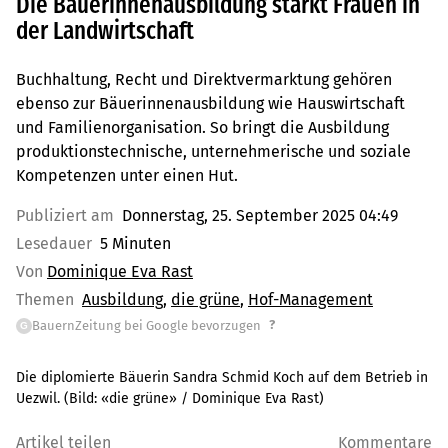
Die Bäuerinnenausbildung stärkt Frauen in
der Landwirtschaft
Buchhaltung, Recht und Direktvermarktung gehören
ebenso zur Bäuerinnenausbildung wie Hauswirtschaft
und Familienorganisation. So bringt die Ausbildung
produktionstechnische, unternehmerische und soziale
Kompetenzen unter einen Hut.
Publiziert am
Donnerstag, 25. September 2025 04:49
Lesedauer
5 Minuten
Von
Dominique Eva Rast
Themen
Ausbildung
die grüne
Hof-Management
?
BauernZeitung bei Google bevorzugen
G
Die diplomierte Bäuerin Sandra Schmid Koch auf dem Betrieb in
Uezwil.
(Bild:
«die grüne» / Dominique Eva Rast
)
Artikel teilen
Kommentare