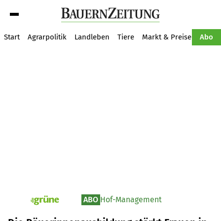
Suche
Start
Agrarpolitik
Landleben
Tiere
Markt & Preise
Pflan
Abo
ABO
Hof-Management
pv_die-grune-online