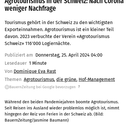
Agrotourismus in der Schweiz: Nach Corona
weniger Nachfrage
Tourismus gehört in der Schweiz zu den wichtigsten
Exporteinnahmen. Agrotourismus ist ein kleiner Teil
davon. 2023 verbuchte der Verein «Agrotourismus
Schweiz» 116'000 Logiernächte.
Publiziert am
Donnerstag, 25. April 2024 04:00
Lesedauer
1 Minute
Von
Dominique Eva Rast
Themen
Agrotourismus
die grüne
Hof-Management
?
BauernZeitung bei Google bevorzugen
G
Während den beiden Pandemiejahren boomte Agrotourismus.
Seit Reisen ins Ausland wieder problemlos möglich ist, nimmt
hingegen der Reiz von Ferien in der Schweiz ab.
(Bild:
BauernZeitung/Jasmine Baumann
)