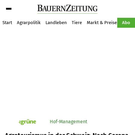
Suche
Start
Agrarpolitik
Landleben
Tiere
Markt & Preise
Pflan
Abo
Hof-Management
pv_die-grune-online