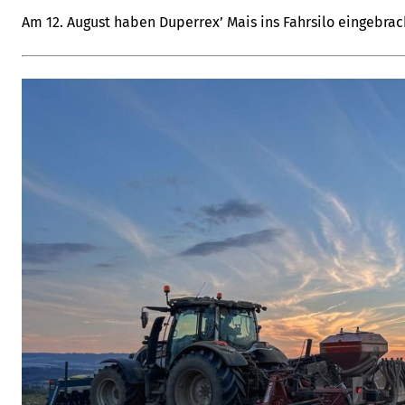
Am 12. August haben Duperrex’ Mais ins Fahrsilo eingebrac