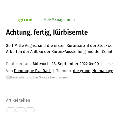
Hof-Management
pv_die-grune-online
Achtung, fertig, Kürbisernte
Seit Mitte August sind die ersten Kürbisse auf der Stöckw
Arbeiten der Aufbau der Kürbis-Ausstellung und der Cou
Publiziert am
Mittwoch, 28. September 2022 04:00
Les
Von
Dominique Eva Rast
Themen
die grüne
Hofmanag
?
BauernZeitung bei Google bevorzugen
G
Artikel teilen