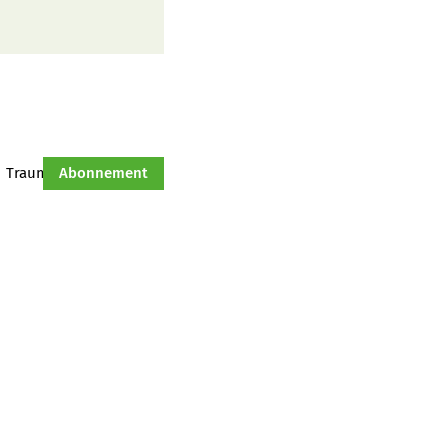
Traumtraktor
Abonnement
Hof-Management
Jahresserie