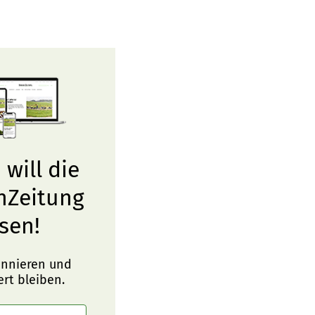
 will die
nZeitung
sen!
onnieren und
ert bleiben.