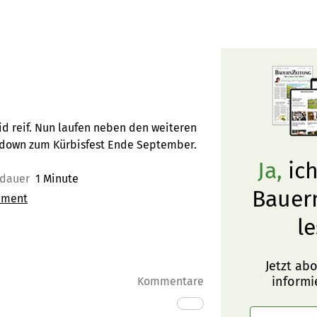
eid reif. Nun laufen neben den weiteren
ntdown zum Kürbisfest Ende September.
Ja,
ich
edauer
1 Minute
Bauer
ement
le
Jetzt ab
informi
Kommentare