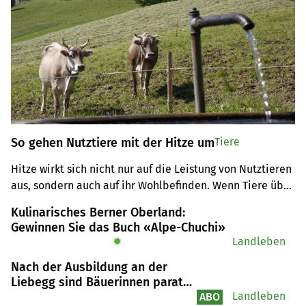
So gehen Nutztiere mit der Hitze um
Tiere
Hitze wirkt sich nicht nur auf die Leistung von Nutztieren 
aus, sondern auch auf ihr Wohlbefinden. Wenn Tiere über 
eine längere Zeit zu hohen Temperaturen ausgesetzt 
Kulinarisches Berner Oberland:
sind, tritt der sogenannte Hitzestress ein. Wie sich dieser 
Gewinnen Sie das Buch «Alpe-Chuchi»
bemerkbar macht und was man dagegen tun kann, ist 
✹
Landleben
von Tier zu Tier unterschiedlich.
Nach der Ausbildung an der
Liebegg sind Bäuerinnen parat
für neue Rollen
Landleben
ABO