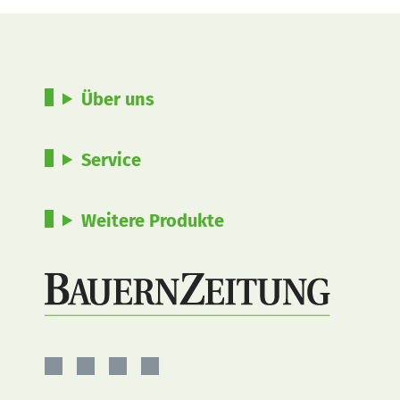
Über uns
Service
Weitere Produkte
BauernZeitung
BauernZeitung
BauernZeitung
BauernZeitung
auf
auf
auf
auf