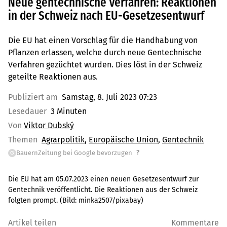
Neue gentechnische Verfahren: Reaktionen
in der Schweiz nach EU-Gesetzesentwurf
Die EU hat einen Vorschlag für die Handhabung von
Pflanzen erlassen, welche durch neue Gentechnische
Verfahren gezüchtet wurden. Dies löst in der Schweiz
geteilte Reaktionen aus.
Publiziert am
Samstag, 8. Juli 2023 07:23
Lesedauer
3 Minuten
Von
Viktor Dubský
Themen
Agrarpolitik
Europäische Union
Gentechnik
?
BauernZeitung bei Google bevorzugen
G
Die EU hat am 05.07.2023 einen neuen Gesetzesentwurf zur
Gentechnik veröffentlicht. Die Reaktionen aus der Schweiz
folgten prompt.
(Bild:
minka2507/pixabay
)
Artikel teilen
Kommentare