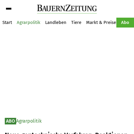
Suche
Start
Agrarpolitik
Landleben
Tiere
Markt & Preise
Pflan
Abo
ABO
Agrarpolitik