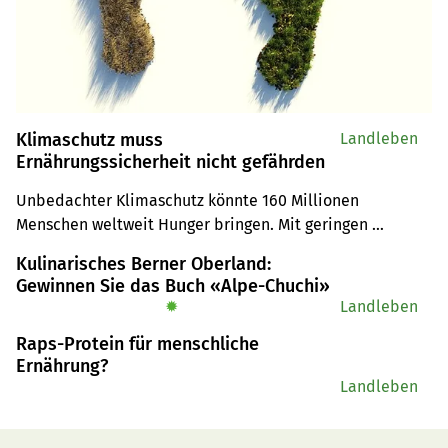
Klimaschutz muss
Landleben
Ernährungssicherheit nicht gefährden
Unbedachter Klimaschutz könnte 160 Millionen 
Menschen weltweit Hunger bringen. Mit geringen 
finanziellen Anstrengungen könne man dies aber 
Kulinarisches Berner Oberland:
verhindern, berichten Forschende. Zudem sollte man die 
Gewinnen Sie das Buch «Alpe-Chuchi»
Landwirtschaft teils von trockenen in regenreichere 
✹
Landleben
Regionen verlagern.
Raps-Protein für menschliche
Ernährung?
Landleben