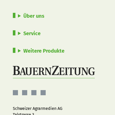
Über uns
Service
Weitere Produkte
BauernZeitung
BauernZeitung
BauernZeitung
BauernZeitung
auf
auf
auf
auf
Facebook
Instagram
YouTube
LinkedIn
Schweizer Agrarmedien AG
Talstrasse 3