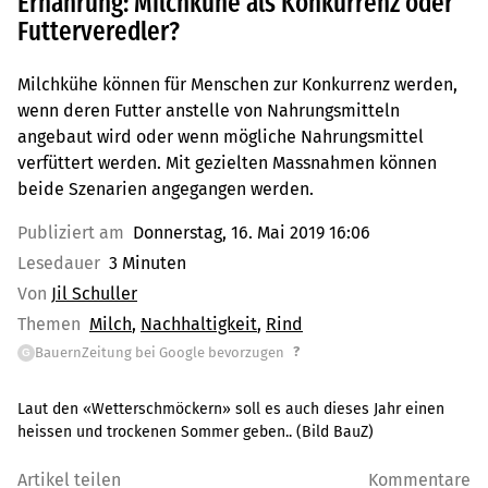
Ernährung: Milchkühe als Konkurrenz oder
Futterveredler?
Milchkühe können für Menschen zur Konkurrenz werden,
wenn deren Futter anstelle von Nahrungsmitteln
angebaut wird oder wenn mögliche Nahrungsmittel
verfüttert werden. Mit gezielten Massnahmen können
beide Szenarien angegangen werden.
Publiziert am
Donnerstag, 16. Mai 2019 16:06
Lesedauer
3 Minuten
Von
Jil Schuller
Themen
Milch
Nachhaltigkeit
Rind
?
BauernZeitung bei Google bevorzugen
G
Laut den «Wetterschmöckern» soll es auch dieses Jahr einen
heissen und trockenen Sommer geben.. (Bild BauZ)
Artikel teilen
Kommentare