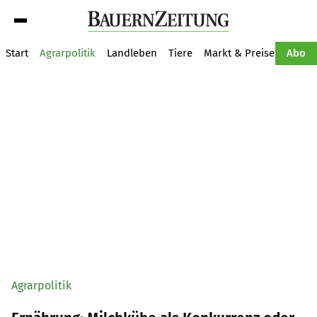
Suche
Start
Agrarpolitik
Landleben
Tiere
Markt & Preise
Pflan
Abo
Agrarpolitik